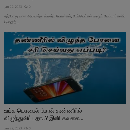
Jan 27, 2023
0
வேலைவாய்ப்பு
தற்போது உள்ள அனைத்து ஸ்மார்ட் போன்கள், டேப்லெட்கள் மற்றும் லேப்டாப்களில்
ப்ளூடூத்...
சட்டமன்ற தேர்தல் 2026
தொழில்நுட்பம்
மக்கள் புகார்கள்
சிறப்பு செய்திகள்
உங்க மொபைல் போன் தண்ணீரில்
விழுந்துவிட்டதா..? இனி கவலை...
Jan 22, 2023
0