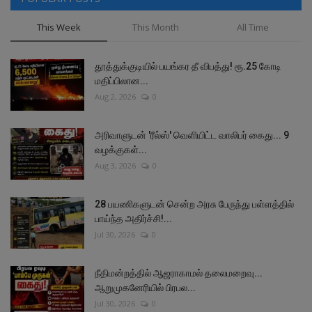
This Week
This Month
All Time
தூத்துக்குடியில் பயங்கர தீ விபத்து! ரூ.25 கோடி
மதிப்பிலான...
Aug 2, 2026
0
அரிவாளுடன் 'ரீல்ஸ்' வெளியிட்ட வாலிபர் கைது... 9
வழக்குகள்...
Aug 3, 2026
0
28 பயணிகளுடன் சென்ற அரசு பேருந்து பள்ளத்தில்
பாய்ந்த அதிர்ச்சி!...
Jul 30, 2026
0
நீதிமன்றத்தில் ஆஜராகாமல் தலைமறைவு...
ஆறுமுகனேரியில் பிரபல...
Jul 30, 2026
0