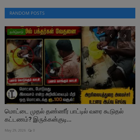
RANDOM POSTS
தமிழ்நாடு
மொட்டை முதல் தண்ணீர் பாட்டில் வரை கூடுதல்
உ
கட்டணம்? இருக்கன்குடி...
ப
May 29, 2026
0
Ju