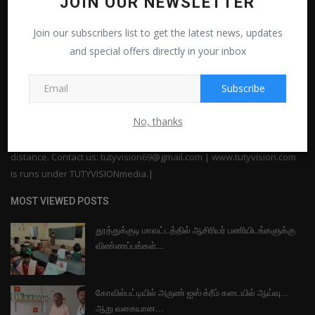
JOIN OUR NEWSLETTER
Join our subscribers list to get the latest news, updates
and special offers directly in your inbox
A Thoothukudi news -based website that focuses on providing
Subscribe
Thoothukudi people with the latest news updates happening around
them. Run by amateur reporters, this website will try to provide all
No, thanks
articles at a different length. In the era of mobile journalism, all that
you need to know about this beautiful city will be just at a touch's
distance. Contact us: tutyvision69@gmail.com | www.tutyvision.com
is runs under TUTYVISIONmedia.|
MOST VIEWED POSTS
தூத்துக்குடி மாவட்டத்தில் ஆசிரியர் பணியிடங்களுக்கு
விண்ணப்பங்கள்...
கோவில்பட்டியில் அருண் ஐஸ் க்ரீம் கடையில் ஆய்வு...
ஆறு வகையான...