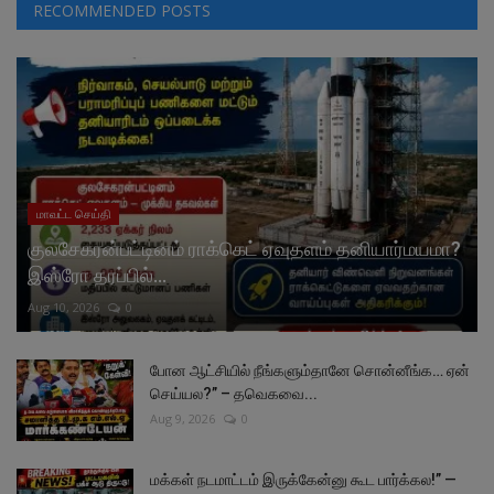
RECOMMENDED POSTS
மாவட்ட செய்தி
குலசேகரன்பட்டினம் ராக்கெட் ஏவுதளம் தனியார்மயமா?
இஸ்ரோ தரப்பில்...
Aug 10, 2026
0
போன ஆட்சியில் நீங்களும்தானே சொன்னீங்க… ஏன்
செய்யல?” – தவெகவை...
Aug 9, 2026
0
மக்கள் நடமாட்டம் இருக்கேன்னு கூட பார்க்கல!” —