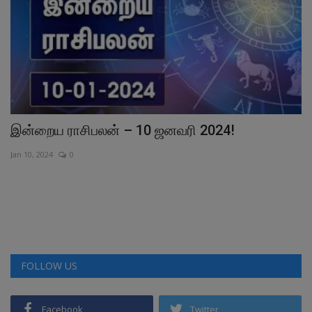
ை”
இன்றைய ராசிபலன் – 10 ஜனவரி 2024!
ப
வ
Jan 10, 2024
0
Ma
கட
ரூ
FOLLOW US
Facebook
Twitter