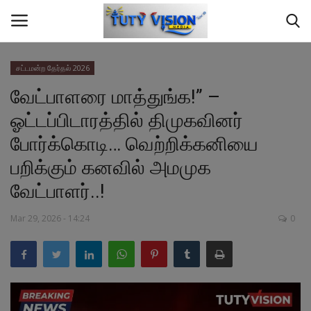
சட்டமன்ற தேர்தல் 2026
வேட்பாளரை மாத்துங்க!” –
Home
ஓட்டப்பிடாரத்தில் திமுகவினர்
மாவட்ட செய்தி
போர்க்கொடி… வெற்றிக்கனியை
பறிக்கும் கனவில் அமமுக
தமிழ்நாடு
வேட்பாளர்..!
இந்தியா
Mar 29, 2026 - 14:24
0
உலகம்
ஆண்மீக தகவல்
சமையல்