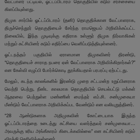
வேட்பாளர் பட்டியல், ஓட்டப்பிடாரம் தொகுதியில் கடும் சர்ச்சையை
கிளப்பியுள்ளது.
திமுக சார்பில் ஓட்டப்பிடாரம் (தனி) தொகுதிக்கான வேட்பாளராக,
திருச்செந்தூர் தொகுதியைச் சேர்ந்த ராமஜெயம் அறிவிக்கப்பட்ட
நிலையில், இந்த முடிவுக்கு எதிராக உள்ளூர் திமுக நிர்வாகிகள்
மற்றும் கட்சியினர் கடும் எதிர்ப்பை வெளிப்படுத்தியுள்ளனர்.
ஓட்டநத்தம் பகுதியில் ஏராளமான திமுகவினர் திரண்டு,
“தொகுதியைச் சாராத நபரை ஏன் வேட்பாளராக அறிவிக்கிறார்கள்?”
என கேள்வி எழுப்பி போர்க்கொடி தூக்கியதால் பரபரப்பு ஏற்பட்டது.
மேலும், கடந்த காலங்களில் இரண்டு முறை சட்டமன்ற உறுப்பினராக
வெற்றி பெற்று, நீண்ட காலமாக தொகுதியில் செயல்பட்டு மக்கள்
ஆதரவை பெற்றுள்ள மண்ணின் மைந்தர் எம்.சி. சண்முகையா
மீண்டும் வேட்பாளராக அறிவிக்கப்பட வேண்டும் என வலியுறுத்தினர்.
“28 ஆண்டுகளாக அதிமுகவின் கோட்டையாக இருந்த
ஓட்டப்பிடாரத்தை உடைத்து கட்சியை வளர்த்தவர் சண்முகையா…
அவருக்கு உரிய அங்கீகாரம் கிடைக்கவில்லை” என கட்சியினர் கடும்
விரக்தி தெரிவித்துள்ளனர்.