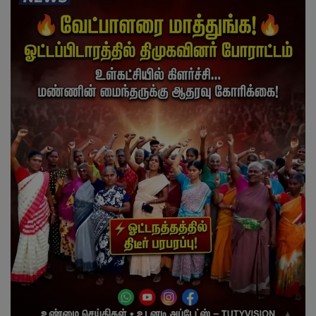
வேலைவாய்ப்பு
சட்டமன்ற தேர்தல் 2026
தொழில்நுட்பம்
மக்கள் புகார்கள்
சிறப்பு செய்திகள்