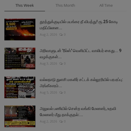
This Week
This Month
All Time
தூத்துக்குடியில் பயங்கர தீ விபத்து! ரூ.25 கோடி
மதிப்பிலான...
Aug 2, 2026
0
அரிவாளுடன் 'ரீல்ஸ்' வெளியிட்ட வாலிபர் கைது... 9
வழக்குகள்...
Aug 3, 2026
0
வல்லநாடு துளசி மகளிர் சட்டக் கல்லூரியில் பரபரப்பு:
அங்கீகாரம்...
Aug 5, 2026
0
அலுவல் பணியில் சென்ற வங்கி மேலாளர், உதவி
மேலாளர் மீது தாக்குதல்:...
Aug 2, 2026
0