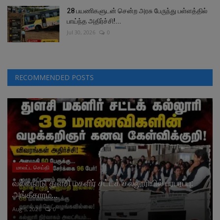
28 பயணிகளுடன் சென்ற அரசு பேருந்து பள்ளத்தில்
பாய்ந்த அதிர்ச்சி!...
Jul 30, 2026
0
RECOMMENDED POSTS
மாவட்ட செய்தி
வல்லநாடு துளசி மகளிர் சட்டக் கல்லூரியில் பரபரப்பு:
அங்கீகாரம்...
Aug 5, 2026
0