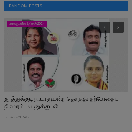
RANDOM POSTS
பாராளுமன்ற தேர்தல் 2024
ை
தூத்துக்குடி நாடாளுமன்ற தொகுதி தற்போதைய
2
நிலவரம்.. உடனுக்குடன்...
ஆ
Jun 3, 2024
0
Ma