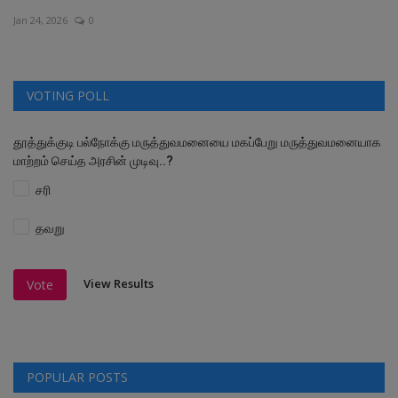
Jan 24, 2026
0
வேலைவாய்ப்பு
சட்டமன்ற தேர்தல் 2026
VOTING POLL
தொழில்நுட்பம்
தூத்துக்குடி பல்நோக்கு மருத்துவமனையை மகப்பேறு மருத்துவமனையாக
மாற்றம் செய்த அரசின் முடிவு..?
மக்கள் புகார்கள்
சரி
சிறப்பு செய்திகள்
தவறு
View Results
Vote
POPULAR POSTS