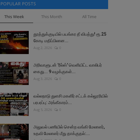
POPULAR POSTS
This Week
This Month
All Time
தூத்துக்குடியில் பயங்கர தீ விபத்து! ரூ.25
கோடி மதிப்பிலான...
Aug 2, 2026
0
அரிவாளுடன் 'ரீல்ஸ்' வெளியிட்ட வாலிபர்
கைது... 9 வழக்குகள்...
Aug 3, 2026
0
வல்லநாடு துளசி மகளிர் சட்டக் கல்லூரியில்
பரபரப்பு: அங்கீகாரம்...
Aug 5, 2026
0
அலுவல் பணியில் சென்ற வங்கி மேலாளர்,
உதவி மேலாளர் மீது தாக்குதல்:...