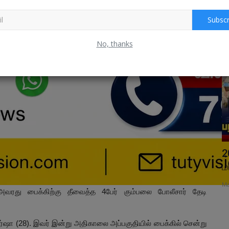
Subscr
தமிழ்நாடு
No, thanks
்லால்
மொட்டை முதல் தண்ணீர் பாட்டில் வரை
2
கூடுதல் கட்டணம்? இருக்கன்குடி...
ம
May 29, 2026
0
Ma
, அவரது பைக்கிற்கு தீவைத்த 4பேர் கும்பலை போலீசார் தேடி
களின் பற்களை
வர்ஷா (28). இவர் இன்று அதிகாலை அப்பகுதியில் பைக்கில் சென்று