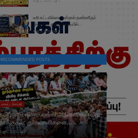
Aug 2, 2026
0
வரி கட்டவில்லை என்றால் தண்ணீரும்
இல்லை..! தூத்துக்குடியில்...
Aug 5, 2026
0
RECOMMENDED POSTS
மாவட்ட செய்தி
தமிழ்நாடு கிராம வங்கி அதிகாரிகள் மீது
தாக்குதல்: குற்றவாளிகளை...
Aug 8, 2026
0