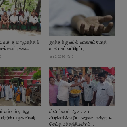
 வ.உ.சி துறைமுகத்தில்
தூத்துக்குடியில் வாகனம் மோதி
க் கண்டித்து...
முதியவர் உயிரிழப்பு
0
Jan 7, 2026
0
் எம்.எல்.ஏ மீது
ஸ்டெர்லைட் ஆலையை
த்தில் பாஜக வினர்...
திறக்கக்கோரிய மனுவை தள்ளுபடி
செய்து உச்சநீதிமன்றம்...