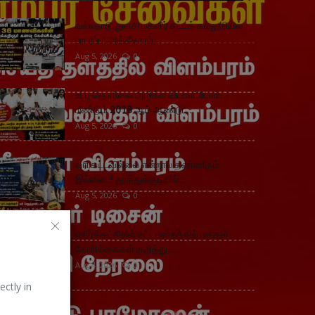
வல்லநாடு துளசி மகளிர் சட்டக் கல்லூரியில்
பரபரப்பு: அங்கீகாரம்...
Aug 5, 2026
0
உப்பு தொழிலை அழிக்க விடமாட்டோம்...
மீண்டும் 2018 ஆம் ஆண்டு...
Aug 5, 2026
0
வரி கட்டவில்லை என்றால் தண்ணீரும்
இல்லை..! தூத்துக்குடியில்...
Aug 5, 2026
0
எதிர்க்கட்சிகள் சட்டமன்றத்தில் மக்கள்
கோரிக்கைகள் குறித்து...
Aug 4, 2026
0
ectly in