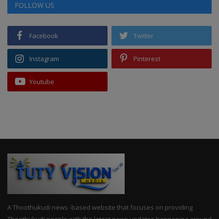
FOLLOW US
Facebook
Twitter
Instagram
Pinterest
Youtube
A Thoothukudi news -based website that focuses on providing
Thoothukudi people with the latest news updates happening around