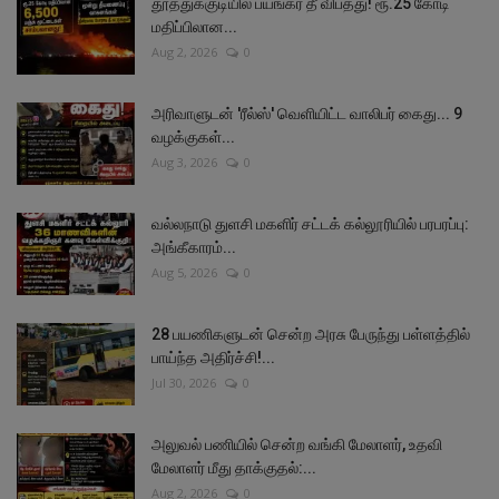
தூத்துக்குடியில் பயங்கர தீ விபத்து! ரூ.25 கோடி
மதிப்பிலான...
Aug 2, 2026
0
அரிவாளுடன் 'ரீல்ஸ்' வெளியிட்ட வாலிபர் கைது... 9
வழக்குகள்...
Aug 3, 2026
0
வல்லநாடு துளசி மகளிர் சட்டக் கல்லூரியில் பரபரப்பு:
அங்கீகாரம்...
Aug 5, 2026
0
28 பயணிகளுடன் சென்ற அரசு பேருந்து பள்ளத்தில்
பாய்ந்த அதிர்ச்சி!...
Jul 30, 2026
0
அலுவல் பணியில் சென்ற வங்கி மேலாளர், உதவி
மேலாளர் மீது தாக்குதல்:...
Aug 2, 2026
0