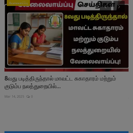
வேலைவாய்ப்பு
8வது படித்திருந்தால் மாவட்ட சுகாதாரம் மற்றும்
த
குடும்ப நலத்துறையில்...
ப
Mar 14, 2025
0
Jul