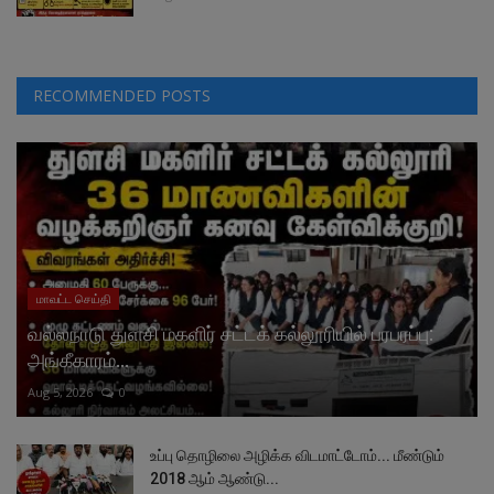
RECOMMENDED POSTS
மாவட்ட செய்தி
வல்லநாடு துளசி மகளிர் சட்டக் கல்லூரியில் பரபரப்பு:
அங்கீகாரம்...
Aug 5, 2026
0
உப்பு தொழிலை அழிக்க விடமாட்டோம்... மீண்டும்
2018 ஆம் ஆண்டு...