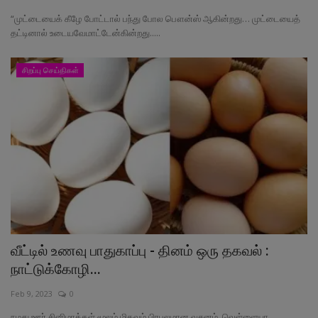
“முட்டையைக் கீழே போட்டால் பந்து போல பௌன்ஸ் ஆகின்றது… முட்டையைத்
தட்டினால் உடையவேமாட்டேன்கின்றது.....
சிறப்பு செய்திகள்
வீட்டில் உணவு பாதுகாப்பு - தினம் ஒரு தகவல் :
நாட்டுக்கோழி...
Feb 9, 2023
0
நமது ஊர் சினிமாக்கள் மூலம் மிகவும் பிரபலமான வசனம், வெள்ளையா