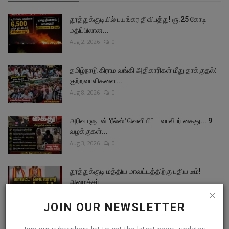
தூத்துக்குடியில் பயங்கர தீ விபத்து! ரூ.25 கோடி
மதிப்பிலான...
Aug 2, 2026
0
தமிழ்நாடு கிராம வங்கி அதிகாரிகள் மீது தாக்குதல்:
குற்றவாளிகளை...
Aug 8, 2026
0
அரிவாளுடன் 'ரீல்ஸ்' வெளியிட்ட வாலிபர் கைது... 9
வழக்குகள்...
Aug 3, 2026
0
தூத்துக்குடி மத்திய மாவட்டத்திற்கு புதிய டீம்!
அமைச்சர்...
Aug 9, 2026
0
JOIN OUR NEWSLETTER
வல்லநாடு துளசி மகளிர் சட்டக் கல்லூரியில் பரபரப்பு: