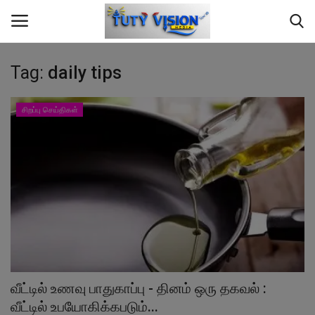
Tag:
daily tips
Home
சிறப்பு செய்திகள்
மாவட்ட செய்தி
தமிழ்நாடு
இந்தியா
உலகம்
ஆண்மீக தகவல்
வீட்டில் உணவு பாதுகாப்பு - தினம் ஒரு தகவல் :
வீட்டில் உபயோகிக்கபடும்...
சமையல்