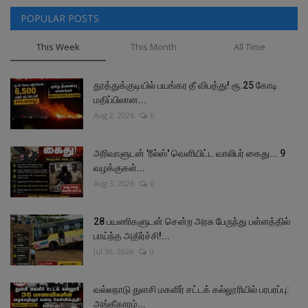
POPULAR POSTS
This Week
This Month
All Time
தூத்துக்குடியில் பயங்கர தீ விபத்து! ரூ.25 கோடி
மதிப்பிலான...
Aug 2, 2026
0
அரிவாளுடன் 'ரீல்ஸ்' வெளியிட்ட வாலிபர் கைது... 9
வழக்குகள்...
Aug 3, 2026
0
28 பயணிகளுடன் சென்ற அரசு பேருந்து பள்ளத்தில்
பாய்ந்த அதிர்ச்சி!...
Jul 30, 2026
0
வல்லநாடு துளசி மகளிர் சட்டக் கல்லூரியில் பரபரப்பு:
அங்கீகாரம்...