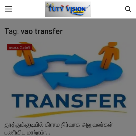
Tag:
vao transfer
Home
மாவட்ட செய்தி
மாவட்ட செய்தி
தமிழ்நாடு
இந்தியா
உலகம்
ஆண்மீக தகவல்
தூத்துக்குடியில் கிராம நிர்வாக அலுவலர்கள்
பணியிட மாற்றம்:...
சமையல்