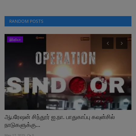
RANDOM POSTS
இந்தியா
ஆபரேஷன் சிந்தூர் ஐ.நா. பாதுகாப்பு கவுன்சில்
ட
நாடுகளுக்கு...
Jul
May 17, 2025
0