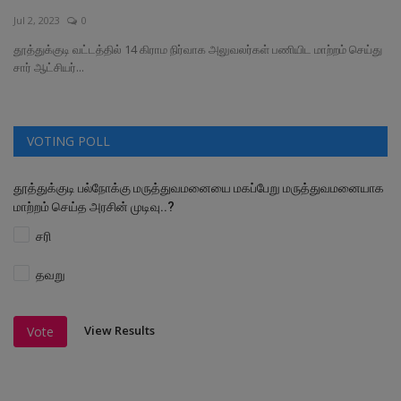
Jul 2, 2023
0
வேலைவாய்ப்பு
தூத்துக்குடி வட்டத்தில் 14 கிராம நிர்வாக அலுவலர்கள் பணியிட மாற்றம் செய்து
சார் ஆட்சியர்...
சட்டமன்ற தேர்தல் 2026
தொழில்நுட்பம்
VOTING POLL
மக்கள் புகார்கள்
தூத்துக்குடி பல்நோக்கு மருத்துவமனையை மகப்பேறு மருத்துவமனையாக
மாற்றம் செய்த அரசின் முடிவு..?
சிறப்பு செய்திகள்
சரி
தவறு
View Results
Vote