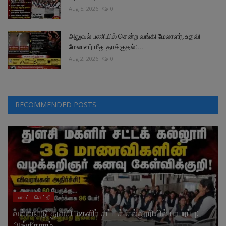
Aug 5, 2026
0
அலுவல் பணியில் சென்ற வங்கி மேலாளர், உதவி
மேலாளர் மீது தாக்குதல்:...
Aug 2, 2026
0
RECOMMENDED POSTS
மாவட்ட செய்தி
வல்லநாடு துளசி மகளிர் சட்டக் கல்லூரியில் பரபரப்பு:
அங்கீகாரம்...