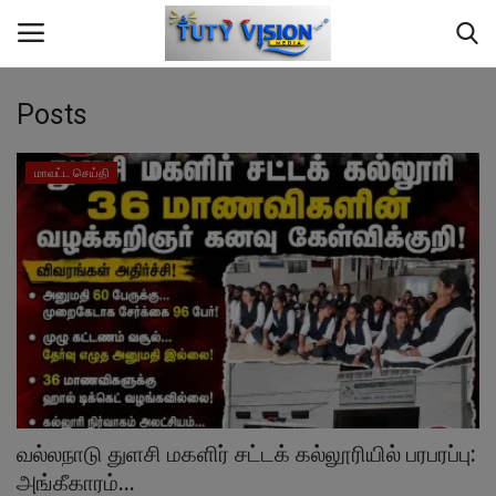
Posts
Home
மாவட்ட செய்தி
மாவட்ட செய்தி
தமிழ்நாடு
இந்தியா
உலகம்
ஆண்மீக தகவல்
வல்லநாடு துளசி மகளிர் சட்டக் கல்லூரியில் பரபரப்பு:
அங்கீகாரம்...
சமையல்