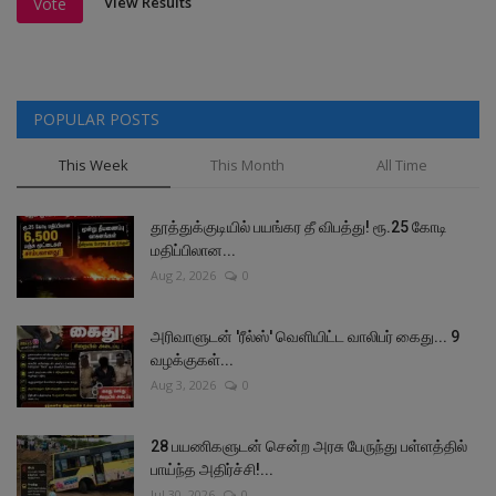
View Results
Vote
POPULAR POSTS
This Week
This Month
All Time
தூத்துக்குடியில் பயங்கர தீ விபத்து! ரூ.25 கோடி
மதிப்பிலான...
Aug 2, 2026
0
அரிவாளுடன் 'ரீல்ஸ்' வெளியிட்ட வாலிபர் கைது... 9
வழக்குகள்...
Aug 3, 2026
0
28 பயணிகளுடன் சென்ற அரசு பேருந்து பள்ளத்தில்
பாய்ந்த அதிர்ச்சி!...
Jul 30, 2026
0