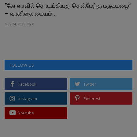
”கேரளாவில் தொடங்கியது தென்மேற்கு பருவமழை”
வ
– வானிலை மையம்...
க
May 24, 2025
0
Au
வா
கி
FOLLOW US
Facebook
Twitter
Instagram
Pinterest
Youtube