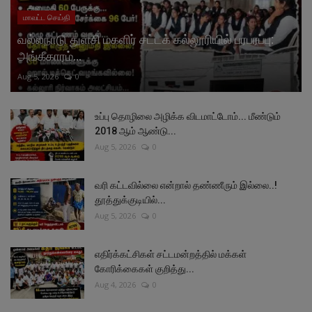
மாவட்ட செய்தி
வல்லநாடு துளசி மகளிர் சட்டக் கல்லூரியில் பரபரப்பு:
அங்கீகாரம்...
Aug 5, 2026
0
உப்பு தொழிலை அழிக்க விடமாட்டோம்... மீண்டும்
2018 ஆம் ஆண்டு...
Aug 5, 2026
0
வரி கட்டவில்லை என்றால் தண்ணீரும் இல்லை..!
தூத்துக்குடியில்...
Aug 5, 2026
0
எதிர்க்கட்சிகள் சட்டமன்றத்தில் மக்கள்
கோரிக்கைகள் குறித்து...
Aug 4, 2026
0