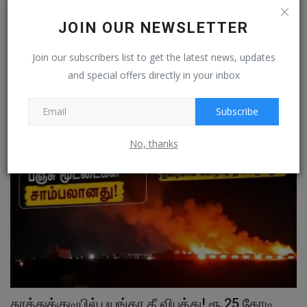
JOIN OUR NEWSLETTER
அமைச்சர் நிர்மல் குமாருக்கு தூத்துக்குடி வரலாறே
Join our subscribers list to get the latest news, updates
தெரியாது!"...
and special offers directly in your inbox
Aug 2, 2026
0
Subscribe
மாவட்ட செய்தி
No, thanks
தூத்துக்குடியில் பயங்கர தீ விபத்து! ரூ.25 கோடி