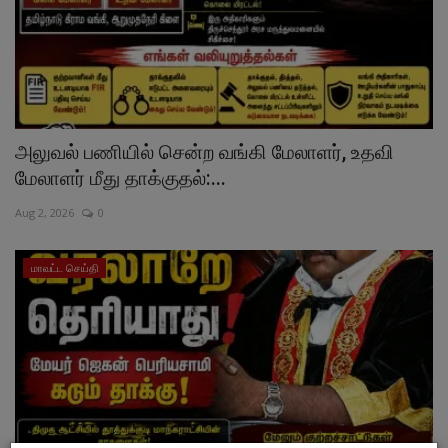
அலுவல் பணியில் சென்ற வங்கி மேலாளர், உதவி
மேலாளர் மீது தாக்குதல்:...
Aug 2, 2026
0
மாவட்ட செய்தி