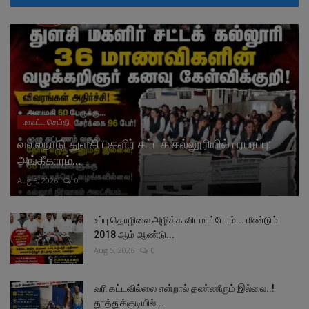
மாவட்ட செய்தி
வல்லநாடு துளசி மகளிர் சட்டக் கல்லூரியில் பரபரப்பு:
அங்கீகாரம்...
Aug 5, 2026
0
உப்பு தொழிலை அழிக்க விடமாட்டோம்... மீண்டும்
2018 ஆம் ஆண்டு...
Aug 5, 2026
0
வரி கட்டவில்லை என்றால் தண்ணீரும் இல்லை..!
தூத்துக்குடியில்...