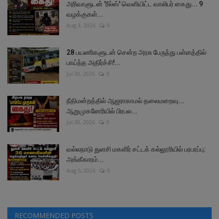
அரிவாளுடன் 'ரீல்ஸ்' வெளியிட்ட வாலிபர் கைது... 9
வழக்குகள்...
Aug 3, 2026
0
28 பயணிகளுடன் சென்ற அரசு பேருந்து பள்ளத்தில்
பாய்ந்த அதிர்ச்சி!...
Jul 30, 2026
0
நீதிமன்றத்தில் ஆஜராகாமல் தலைமறைவு...
ஆறுமுகனேரியில் பிரபல...
Jul 30, 2026
0
வல்லநாடு துளசி மகளிர் சட்டக் கல்லூரியில் பரபரப்பு:
அங்கீகாரம்...
Aug 5, 2026
0
RECOMMENDED POSTS