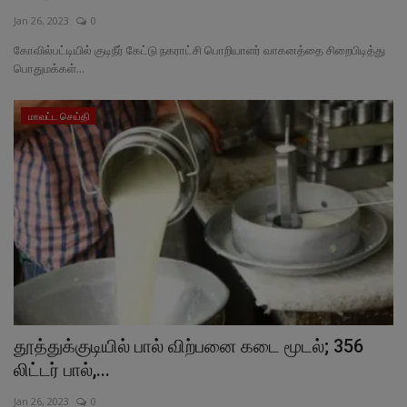
Jan 26, 2023
0
வேலைவாய்ப்பு
கோவில்பட்டியில் குடிநீர் கேட்டு நகராட்சி பொறியாளர் வாகனத்தை சிறைபிடித்து
பொதுமக்கள்...
சட்டமன்ற தேர்தல் 2026
மாவட்ட செய்தி
தொழில்நுட்பம்
மக்கள் புகார்கள்
சிறப்பு செய்திகள்
தூத்துக்குடியில் பால் விற்பனை கடை மூடல்; 356
லிட்டர் பால்,...
Jan 26, 2023
0