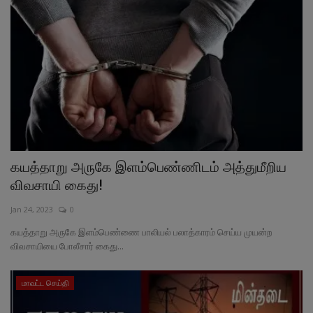
கயத்தாறு அருகே இளம்பெண்ணிடம் அத்துமீறிய
விவசாயி கைது!
Jan 24, 2023
0
கயத்தாறு அருகே இளம்பெண்ணை பாலியல் பலாத்காரம் செய்ய முயன்ற
விவசாயியை போலீசார் கைது...
மாவட்ட செய்தி