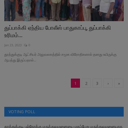
துப்பாக்கி ஏந்திய போலீஸ் பாதுகாப்பு, துப்பாக்கி
உரிமம்...
Jan 23, 2023
0
தூத்துக்குடி ஆட்சியர் அலுவலகத்தில் சமூக விரோதிகளால் தனது உயிருக்கு
ஆபத்து இருப்பதால்...
1
2
3
›
»
VOTING POLL
தூத்துக்குடி பல்நோக்கு மருத்துவமனையை மகப்பேறு மருத்துவமனையாக