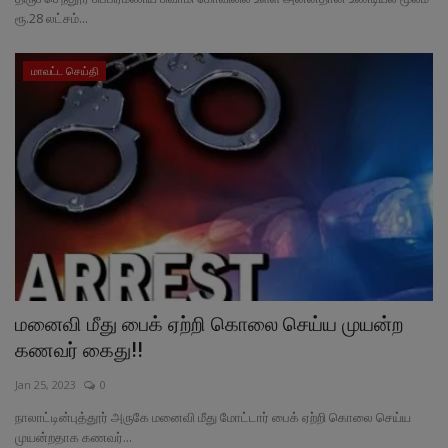
ரூ.28 லட்சம்...
மாவட்ட செய்தி
மனைவி மீது பைக் ஏற்றி கொலை செய்ய‌ முயன்ற
கணவர் கைது!!
Jan 25, 2023
0
நாலாட்டின்புத்தூர் அருகே மனைவி மீது மோட்டார் பைக் ஏற்றி கொலை செய்ய
முயன்றதாக கணவர்...