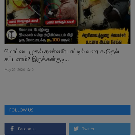
மொட்டை முதல் தண்ணீர் பாட்டில் வரை கூடுதல்
“
கட்டணம்? இருக்கன்குடி...
க
May 29, 2026
0
Fe
FOLLOW US
Facebook
Twitter