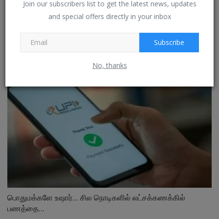
Join our subscribers list to get the latest news, updates
and special offers directly in your inbox
உங்கள் போனின் ப்ளுடூத் எப்போதும் ஆண் ஆக உள்ளதா..? ஒரு
வினாடி...
Subscribe
Jan 27, 2023
0
No, thanks
பொதுமக்களே உஷார்... சில நொடிகளில் லட்சக்கணக்கில்
பணத்தை...