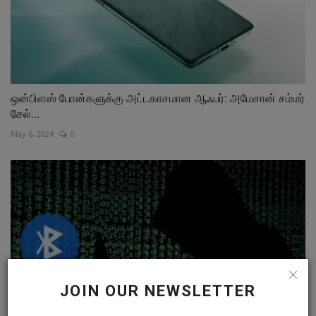
ஒன்பிளஸ் போன்களுக்கு அட்டகாசமான ஆஃபர்: அமேசான் சம்மர்
சேல்...
May 6, 2024
0
JOIN OUR NEWSLETTER