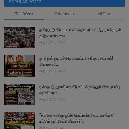
POPULAR POSTS
This Week
This Month
All Time
தமிழ்நாடு கிராம வங்கி அதிகாரிகள் மீது தாக்குதல்:
குற்றவாளிகளை...
Aug 8, 2026
0
தூத்துக்குடி மத்திய மாவட்டத்திற்கு புதிய டீம்!
அமைச்சர்...
Aug 9, 2026
0
வல்லநாடு துளசி மகளிர் சட்டக் கல்லூரியில் பரபரப்பு:
அங்கீகாரம்...
Aug 5, 2026
0
“தவெக-விற்கு ஓட்டு போட்டீங்களே... தண்ணீர்
மட்டும் ஏன் கேட்கிறீர்கள்?”...
Aug 10, 2026
0