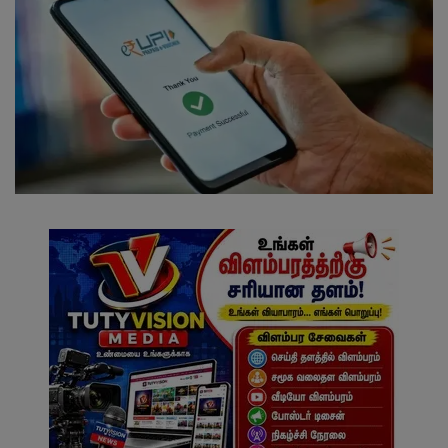
வேலைவாய்ப்பு
சட்டமன்ற தேர்தல் 2026
தொழில்நுட்பம்
மக்கள் புகார்கள்
சிறப்பு செய்திகள்