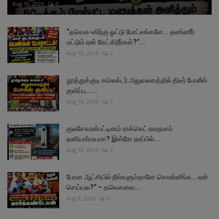
Aug 10, 2026
0
“தவெக-விற்கு ஓட்டு போட்டீங்களே... தண்ணீர்
மட்டும் ஏன் கேட்கிறீர்கள்?”...
Aug 10, 2026
0
தூத்துக்குடி கலெக்டர் அலுவலகத்தில் திடீர் போலீஸ்
குவிப்பு......
Aug 10, 2026
0
குலசேகரன்பட்டினம் ராக்கெட் ஏவுதளம்
தனியார்மயமா? இஸ்ரோ தரப்பில்...
Aug 10, 2026
0
போன ஆட்சியில் நீங்களும்தானே சொன்னீங்க… ஏன்
செய்யல?” – தவெகவை...
Aug 9, 2026
0