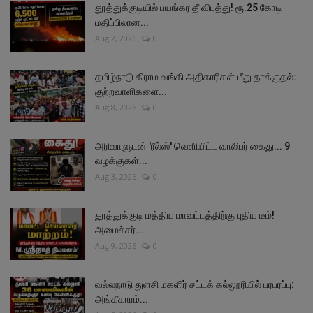
தூத்துக்குடியில் பயங்கர தீ விபத்து! ரூ.25 கோடி
மதிப்பிலான...
Aug 2, 2026
0
தமிழ்நாடு கிராம வங்கி அதிகாரிகள் மீது தாக்குதல்:
குற்றவாளிகளை...
Aug 8, 2026
0
அரிவாளுடன் 'ரீல்ஸ்' வெளியிட்ட வாலிபர் கைது... 9
வழக்குகள்...
Aug 3, 2026
0
தூத்துக்குடி மத்திய மாவட்டத்திற்கு புதிய டீம்!
அமைச்சர்...
Aug 9, 2026
0
வல்லநாடு துளசி மகளிர் சட்டக் கல்லூரியில் பரபரப்பு:
அங்கீகாரம்...