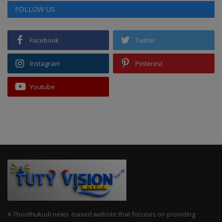
FOLLOW US
Facebook
Twitter
Instagram
Pinterest
Youtube
A Thoothukudi news -based website that focuses on providing