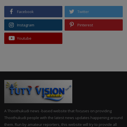
Facebook
Twitter
Instagram
Pinterest
Youtube
A Thoothukudi news -based website that focuses on providing
Thoothukudi people with the latest news updates happening around
them. Run by amateur reporters, this website will try to provide all