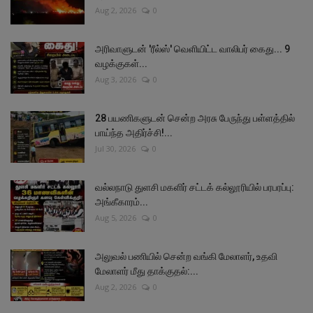
Aug 2, 2026
0
அரிவாளுடன் 'ரீல்ஸ்' வெளியிட்ட வாலிபர் கைது... 9
வழக்குகள்...
Aug 3, 2026
0
28 பயணிகளுடன் சென்ற அரசு பேருந்து பள்ளத்தில்
பாய்ந்த அதிர்ச்சி!...
Jul 30, 2026
0
வல்லநாடு துளசி மகளிர் சட்டக் கல்லூரியில் பரபரப்பு:
அங்கீகாரம்...
Aug 5, 2026
0
அலுவல் பணியில் சென்ற வங்கி மேலாளர், உதவி
மேலாளர் மீது தாக்குதல்:...
Aug 2, 2026
0