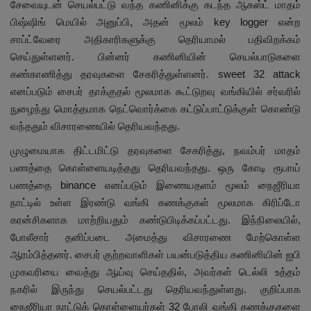
சேவையுடன் செயல்பட்டு வந்த கணினிக்கு கடந்த ஆகஸ்ட் மாதம்
பிஷ்ஷிங் மெயில் அனுப்பி, அதன் மூலம் key logger என்ற
சாப்ட்வேரை அதிகாரிகளுக்கு தெரியாமல் பதிவிறக்கம்
செய்துள்ளனர். பின்னர் கணினியின் செயல்பாடுகளை
கண்காணித்து தரவுகளை சேகரித்துள்ளனர். sweet 32 attack
எனப்படும் சைபர் தாக்குதல் மூலமாக கூட்டுறவு வங்கியில் சர்வரில்
நுழைந்து மொத்தமாக நெட்வொர்க்கை கட்டுப்பாட்டுக்குள் கொண்டு
வந்ததும் விசாரணையில் தெரியவந்தது.
முழுமையாக திட்டமிட்டு தரவுகளை சேகரித்து, நவம்பர் மாதம்
பணத்தை கொள்ளையடித்தது தெரியவந்தது. ஒரு கோடி ரூபாய்
பணத்தை binance எனப்படும் இணையதளம் மூலம் நைஜீரியா
நாட்டில் உள்ள இரண்டு வங்கி கணக்குகள் மூலமாக கிரிப்டோ
கரன்சிகளாக மாற்றியதும் கண்டுபிடிக்கப்பட்டது. இந்நிலையில்,
போலீசார் தனிப்படை அமைத்து விசாரணை மேற்கொள்ள
ஆரம்பித்தனர். சைபர் குற்றவாளிகள் பயன்படுத்திய கணினியின் ஐபி
முகவரியை வைத்து ஆய்வு செய்ததில், அவர்கள் டெல்லி உத்தம்
நகரில் இருந்து செயல்பட்டது தெரியவந்துள்ளது. குறிப்பாக
நைஜீரியா நாட்டுக் கொள்ளையர்கள் 32 போலி வங்கி கணக்குகளை