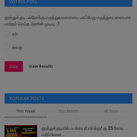
VOTING POLL
தூத்துக்குடி பல்நோக்கு மருத்துவமனையை மகப்பேறு மருத்துவமனையாக
மாற்றம் செய்த அரசின் முடிவு..?
சரி
தவறு
View Results
Vote
POPULAR POSTS
This Week
This Month
All Time
தூத்துக்குடியில் பயங்கர தீ விபத்து! ரூ.25 கோடி
மதிப்பிலான...