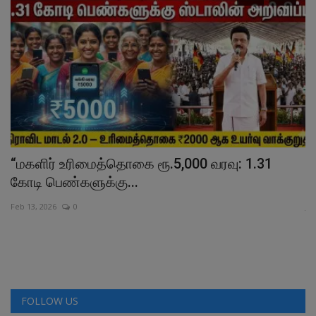
“மகளிர் உரிமைத்தொகை ரூ.5,000 வரவு: 1.31
த
கோடி பெண்களுக்கு...
நி
Feb 13, 2026
0
Ju
FOLLOW US