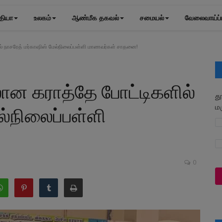
தியா
உலகம்
ஆண்மீக தகவல்
சமையல்
வேலைவாய்ப்
நாசரேத் மர்காஷிஸ் மேல்நிலைப்பள்ளி மாணவர்கள் சாதனை!
ன கராத்தே போட்டிகளில்
த
ம
ல்நிலைப்பள்ளி
0