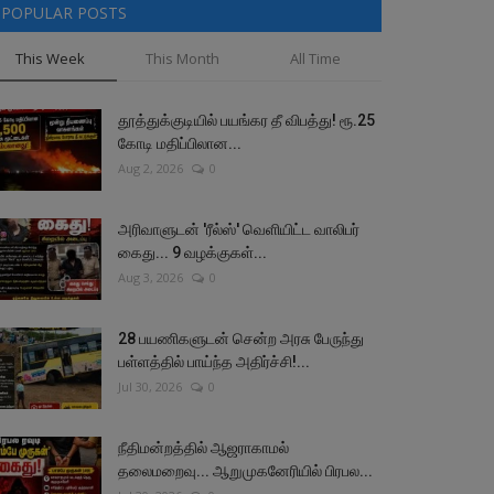
POPULAR POSTS
This Week
This Month
All Time
தூத்துக்குடியில் பயங்கர தீ விபத்து! ரூ.25
கோடி மதிப்பிலான...
Aug 2, 2026
0
அரிவாளுடன் 'ரீல்ஸ்' வெளியிட்ட வாலிபர்
கைது... 9 வழக்குகள்...
Aug 3, 2026
0
28 பயணிகளுடன் சென்ற அரசு பேருந்து
பள்ளத்தில் பாய்ந்த அதிர்ச்சி!...
Jul 30, 2026
0
நீதிமன்றத்தில் ஆஜராகாமல்
தலைமறைவு... ஆறுமுகனேரியில் பிரபல...