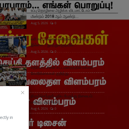
உப்பு தொழிலை அழிக்க விடமாட்டோம்...
மீண்டும் 2018 ஆம் ஆண்டு...
Aug 5, 2026
0
வரி கட்டவில்லை என்றால் தண்ணீரும்
இல்லை..! தூத்துக்குடியில்...
Aug 5, 2026
0
எதிர்க்கட்சிகள் சட்டமன்றத்தில் மக்கள்
கோரிக்கைகள் குறித்து...
Aug 4, 2026
0
திருச்செந்தூர் புதிய பேருந்து நிலையம்:
மாவட்ட ஆட்சியர்...
Aug 4, 2026
0
ectly in