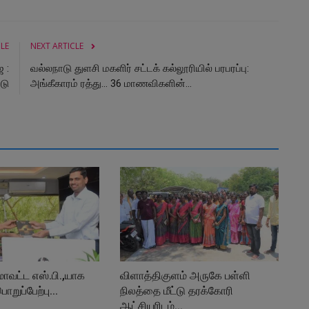
CLE
NEXT ARTICLE
 :
வல்லநாடு துளசி மகளிர் சட்டக் கல்லூரியில் பரபரப்பு:
டு
அங்கீகாரம் ரத்து... 36 மாணவிகளின்...
 மாவட்ட எஸ்.பி.,யாக
விளாத்திகுளம் அருகே பள்ளி
ாறுப்பேற்பு...
நிலத்தை மீட்டு தரக்கோரி
ஆட்சியரிடம்...