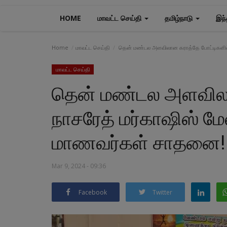
HOME
மாவட்ட செய்தி
தமிழ்நாடு
இந்
Home
மாவட்ட செய்தி
தென் மண்டல அளவிலான கராத்தே போட்டிகளில் 
மாவட்ட செய்தி
தென் மண்டல அளவிலா
நாசரேத் மர்காஷிஸ் மே
மாணவர்கள் சாதனை!
Mar 9, 2024 - 09:36
Facebook
Twitter