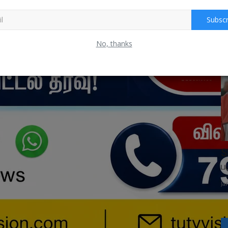
Subscr
தமிழ்நாடு
No, thanks
ராய்டு
நெல்லையில் பயங்கரம்.. வடமாநில
S
தொழிலாளி உள்பட 2 பேர் வெட்டிக்கொலை!...
ப
Mar 2, 2026
0
Ja