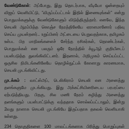
வேண்டுகோள்
: அப்போது, இது தொடர்பாக, வீடியோ ஒன்றையும்
விஜய் வெளியிட்டு, "விருப்பப்பட்டால் இதில் இணையுங்கள்" என்று
பொதுமக்களுக்கு வேண்டுகோளும் விடுத்திருந்தார். எனவே, இந்த
செயலி ஆரம்பித்த கொஞ்ச நேரத்திலேயே ஏராளமானோர் பதிவு
செய்ய முயன்றனர்.. உறுப்பினர் அட்டையை பெறுவதற்காக, தமிழகம்
உள்பட பிற மாநிலங்களைச் சேர்ந்த ரசிகர்கள், தொண்டர்கள்,
பொதுமக்கள் என பலரும் ஒரே நேரத்தில் க்யூஆர் குறியீடைப்
பயன்படுத்த துவங்கிவிட்டனர். இதனால், அறிமுகம் செய்யப்பட்ட
ஒருசில நிமிடங்களிலேயே தொழில்நுட்பக் கோளாறு காரணமாக,
செயலி முடங்கிவிட்டது.
முடக்கம் :
வாட்ஸ்அப், டெலிகிராம் செயலி என அனைத்து
தளங்களுமே முடங்கியது. இது அக்கட்சியினரிடைய பரபரப்பை
ஏற்படுத்தியது. பிறகு, சில மணி நேரம் கழித்து அனைத்து
தளங்களும் பயன்பாட்டுக்கு வந்ததாக சொல்லப்பட்டாலும், இன்று
2வது நாளாக செயலி முடங்கியே இருப்பதாக தகவல் வெளியாகி
உள்ளது.
234 தொகுதிகளை 100 மாவட்டங்களாக பிரித்து பொறுப்புகள்