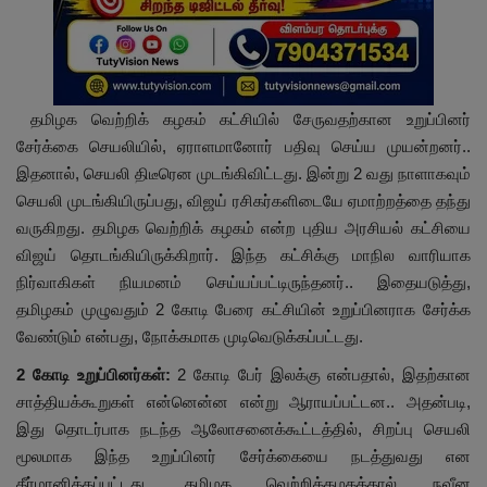
தமிழக வெற்றிக் கழகம் கட்சியில் சேருவதற்கான உறுப்பினர்
சேர்க்கை செயலியில், ஏராளமானோர் பதிவு செய்ய முயன்றனர்..
இதனால், செயலி திடீரென முடங்கிவிட்டது. இன்று 2 வது நாளாகவும்
செயலி முடங்கியிருப்பது, விஜய் ரசிகர்களிடையே ஏமாற்றத்தை தந்து
வருகிறது. தமிழக வெற்றிக் கழகம் என்ற புதிய அரசியல் கட்சியை
விஜய் தொடங்கியிருக்கிறார். இந்த கட்சிக்கு மாநில வாரியாக
நிர்வாகிகள் நியமனம் செய்யப்பட்டிருந்தனர்.. இதையடுத்து,
தமிழகம் முழுவதும் 2 கோடி பேரை கட்சியின் உறுப்பினராக சேர்க்க
வேண்டும் என்பது, நோக்கமாக முடிவெடுக்கப்பட்டது.
2 கோடி உறுப்பினர்கள்:
2 கோடி பேர் இலக்கு என்பதால், இதற்கான
சாத்தியக்கூறுகள் என்னென்ன என்று ஆராயப்பட்டன.. அதன்படி,
இது தொடர்பாக நடந்த ஆலோசனைக்கூட்டத்தில், சிறப்பு செயலி
மூலமாக இந்த உறுப்பினர் சேர்க்கையை நடத்துவது என
தீர்மானிக்கப்பட்டது. தமிழக வெற்றிக்கழகத்தால் நவீன