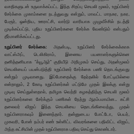
வசதிகளுடன் உருவாக்கப்பட்ட இந்த சிறப்பு செயலி மூலம், உறுப்பினர்
சேர்க்கை முகாம்களை நடத்துவது என்றும், மாவட்ட மாநகர, நகர,
பேரூர், ஒன்றிய, ஊராட்சி, வார்டு வாரியாக முழுவீச்சில் நடத்தி
முடிக்கப்பட்டு, புதிய உறுப்பினர்களை சேர்க்க வேண்டும் என்பதும்
தீர்மானிக்கப்பட்டது.
உறுப்பினர் சேர்க்கை:
அதன்படி, உறுப்பினர் சேர்க்கைக்காக
வாட்ஸ்அப், டெலிகிராம், இணைய பயனாளர்களுக்கென
தனித்தனியாக "க்யூஆர்" குறியீடு அறிமுகம் செய்து, அதன்மூலம்
செயலியைப் பயன்படுத்தி உறுப்பினர் சேர்க்கை பணி தொடங்குவது
என்றும் முடிவானது. இப்போதைக்கு தேர்தலில் போட்டியில்லை
என்றாலும், 2 கோடி உறுப்பினர்கள் மட்டுமே முதல் இலக்கு என்று
முடிவு செய்துள்ளதால், தமிழக வெற்றி கழகத்திற்கு செயலி மூலம்
உறுப்பினர்களை சேர்க்கும் பணிகள் நேற்று ஆரம்பமாயின.. கட்சி
தலைவர் விஜய் இந்த செயலியை தொடங்கிவைத்து, முதல்
உறுப்பினராகவும் இணைந்தார். தன்னுடைய போட்டோ, பெயர்,
முகவரி, போன் நம்பர் எண் உள்ளிட்ட விவரங்களை பதிவிட்ட விஜய்,
அந்த கட்சியின் முதல் உறுப்பினராக பதிவு செய்து கொண்டார்.