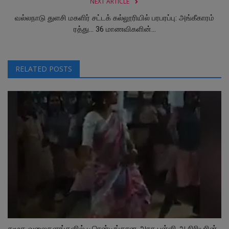
NEXT ARTICLE
வல்லநாடு துளசி மகளிர் சட்டக் கல்லூரியில் பரபரப்பு: அங்கீகாரம்
ரத்து... 36 மாணவிகளின்...
RELATED POSTS
சமூக வலைதளங்களில் டிரென்டிங்கான அரசு பள்ளி ஆசிரியரின்