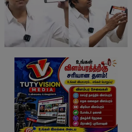
வேலைவாய்ப்பு
சட்டமன்ற தேர்தல் 2026
தொழில்நுட்பம்
மக்கள் புகார்கள்
சிறப்பு செய்திகள்