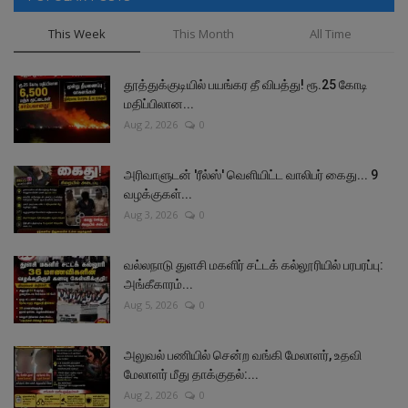
This Week
This Month
All Time
தூத்துக்குடியில் பயங்கர தீ விபத்து! ரூ.25 கோடி
மதிப்பிலான...
Aug 2, 2026
0
அரிவாளுடன் 'ரீல்ஸ்' வெளியிட்ட வாலிபர் கைது... 9
வழக்குகள்...
Aug 3, 2026
0
வல்லநாடு துளசி மகளிர் சட்டக் கல்லூரியில் பரபரப்பு:
அங்கீகாரம்...
Aug 5, 2026
0
அலுவல் பணியில் சென்ற வங்கி மேலாளர், உதவி
மேலாளர் மீது தாக்குதல்:...
Aug 2, 2026
0