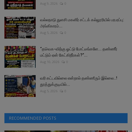
Aug 9, 2026
0
வல்லநாடு துளசி மகளிர் சட்டக் கல்லூரியில் பரபரப்பு:
அங்கீகாரம்...
Aug 5, 2026
0
“தவெக-விற்கு ஓட்டு போட்டீங்களே... தண்ணீர்
மட்டும் ஏன் கேட்கிறீர்கள்?”...
Aug 10, 2026
0
வரி கட்டவில்லை என்றால் தண்ணீரும் இல்லை..!
தூத்துக்குடியில்...
Aug 5, 2026
0
RECOMMENDED POSTS