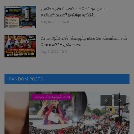
குலசேகரன்பட்டினம் ராக்கெட் ஏவுதளம்
தனியார்மயமா? இஸ்ரோ தரப்பில்...
Aug 10, 2026
0
போன ஆட்சியில் நீங்களும்தானே சொன்னீங்க… ஏன்
செய்யல?” – தவெகவை...
Aug 9, 2026
0
RANDOM POSTS
பாராளுமன்ற தேர்தல் 2024