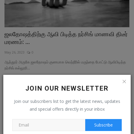
ஜலதோஷத்திற்கு ஆவி பிடித்த நர்சிங் மாணவி திடீர்
மரணம்: ‍...
May 26, 2023
0
ஆத்தூர் அருகே ஜலதோஷம் குணமாக வெந்நீரில் மருந்தை போட்டு ஆவிபிடித்த
நர்சிங் கல்லூரி...
மாவட்ட செய்தி
JOIN OUR NEWSLETTER
Join our subscribers list to get the latest news, updates
and special offers directly in your inbox
Subscribe