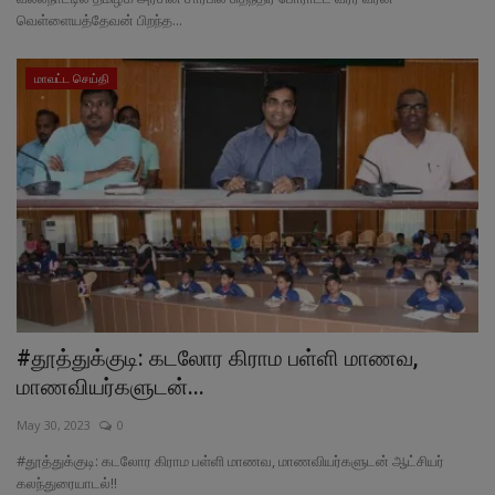
வெள்ளையத்தேவன் பிறந்த...
மாவட்ட செய்தி
#தூத்துக்குடி: கடலோர கிராம பள்ளி மாணவ,
மாணவிய‌ர்களுடன்...
May 30, 2023
0
#தூத்துக்குடி: கடலோர கிராம பள்ளி மாணவ, மாணவிய‌ர்களுடன் ஆட்சியர்
கலந்துரையாடல்!!