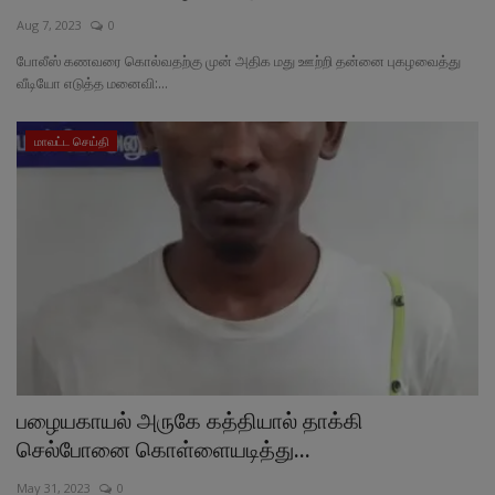
Aug 7, 2023
0
வேலைவாய்ப்பு
போலீஸ் கணவரை கொல்வதற்கு முன் அதிக மது ஊற்றி தன்னை புகழவைத்து
வீடியோ எடுத்த மனைவி:...
சட்டமன்ற தேர்தல் 2026
மாவட்ட செய்தி
தொழில்நுட்பம்
மக்கள் புகார்கள்
சிறப்பு செய்திகள்
பழையகாயல் அருகே கத்தியால் தாக்கி
செல்போனை கொள்ளையடித்து...
May 31, 2023
0