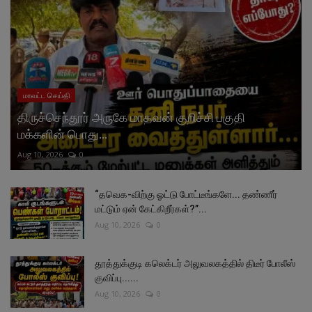
மாவட்ட செய்தி
திருச்செந்தூர் அருகே மாதவன் குறிச்சி பகுதி
மக்களின் பொது...
Aug 10, 2026
0
“தவெக-விற்கு ஓட்டு போட்டீங்களே... தண்ணீர்
மட்டும் ஏன் கேட்கிறீர்கள்?”...
Aug 10, 2026
0
தூத்துக்குடி கலெக்டர் அலுவலகத்தில் திடீர் போலீஸ்
குவிப்பு......
Aug 10, 2026
0