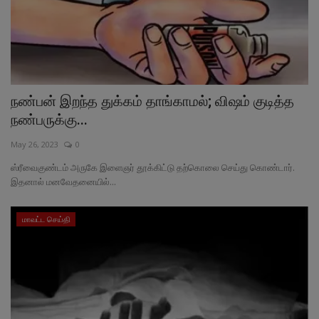
நண்பன் இறந்த துக்கம் தாங்காமல்; விஷம் குடித்த
நண்பருக்கு...
May 26, 2023
0
ஸ்ரீவைகுண்டம் அருகே இளைஞர் தூக்கிட்டு தற்கொலை செய்து கொண்டார்.
இதனால் மனவேதனையில்...
மாவட்ட செய்தி