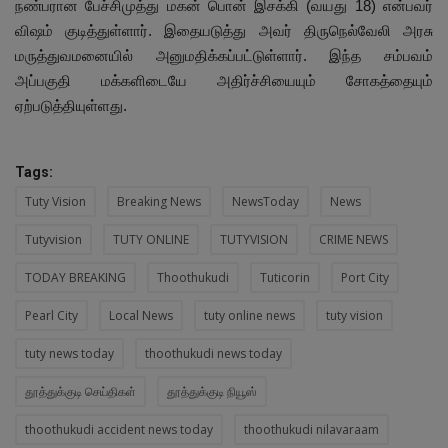
நண்பரான பேச்சிமுத்து மகன் பொன் இசக்கி (வயது 18) என்பவர்
விஷம் குடித்துள்ளார். இதையடுத்து அவர் திருநெல்வேலி அரசு
மருத்துவமனையில் அனுமதிக்கப்பட்டுள்ளார். இந்த சம்பவம்
அப்பகுதி மக்களிடையே அதிர்ச்சியையும் சோகத்தையும்
ஏற்படுத்தியுள்ளது.
Tags:
Tuty Vision
Breaking News
NewsToday
News
Tutyvision
TUTY ONLINE
TUTYVISION
CRIME NEWS
TODAY BREAKING
Thoothukudi
Tuticorin
Port City
Pearl City
Local News
tuty online news
tuty vision
tuty news today
thoothukudi news today
தூத்துக்குடி செய்திகள்
தூத்துக்குடி நியூஸ்
thoothukudi accident news today
thoothukudi nilavaraam