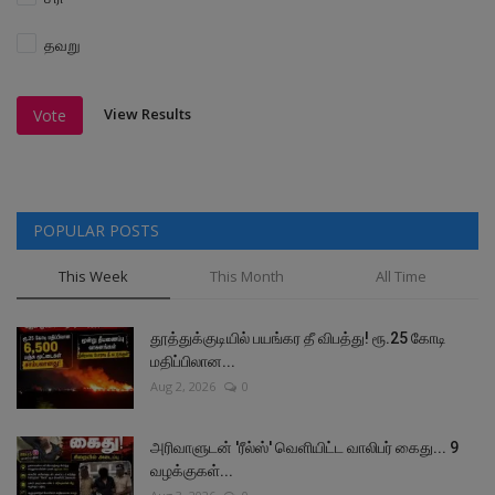
தவறு
View Results
Vote
POPULAR POSTS
This Week
This Month
All Time
தூத்துக்குடியில் பயங்கர தீ விபத்து! ரூ.25 கோடி
மதிப்பிலான...
Aug 2, 2026
0
அரிவாளுடன் 'ரீல்ஸ்' வெளியிட்ட வாலிபர் கைது... 9
வழக்குகள்...