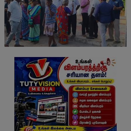
வேலைவாய்ப்பு
சட்டமன்ற தேர்தல் 2026
தொழில்நுட்பம்
மக்கள் புகார்கள்
சிறப்பு செய்திகள்