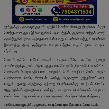
தூத்துக்குடி தாளமுத்துநகர் பகுதியில் உள்ள சிஎஸ்ஐ திருச்சபைக்குச்
சொந்தமான தூய இம்மானுவேல் ஆலயத்தில், குருவை மாற்றக் கோரி
ஞாயிற்றுக்கிழமை ஆராதனையின்போது பெண்கள் மற்றும் ஆண்கள்
இணைந்து திடீர் முற்றுகை போராட்டத்தில் ஈடுபட்டதால் பரபரப்பு
ஏற்பட்டது.
போராட்டத்தில் ஈடுபட்டவர்கள் கூறுகையில், கடந்த மூன்று
மாதங்களுக்கு முன்பு ஆலய குருவாக பொறுப்பேற்ற காலேப் மான்சிங்,
பெண்களிடம் அவமதிப்பான முறையில் பேசி, ஊழியம் செய்ய வரும்
பெண்களை கேலி, கிண்டல் செய்து வருவதாக குற்றம்சாட்டினர்.
மேலும், தனது கருத்தை ஏற்காத பெண்களுக்கு ஊழியம் செய்ய
அனுமதிக்கப்படுவதில்லை என்றும், வயதான பெண்களும் ஊழியம்
செய்யக்கூடாது எனக் கூறப்படுவதாகவும் அவர்கள் தெரிவித்தனர்.
தற்கொலை முயற்சி வழக்கை சுட்டிக்காட்டிய போராட்டக்காரர்கள்