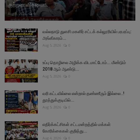
குற்றவாளிகளை...
Aug 8, 2026
0
வல்லநாடு துளசி மகளிர் சட்டக் கல்லூரியில் பரபரப்பு:
அங்கீகாரம்...
Aug 5, 2026
0
உப்பு தொழிலை அழிக்க விடமாட்டோம்... மீண்டும்
2018 ஆம் ஆண்டு...
Aug 5, 2026
0
வரி கட்டவில்லை என்றால் தண்ணீரும் இல்லை..!
தூத்துக்குடியில்...
Aug 5, 2026
0
எதிர்க்கட்சிகள் சட்டமன்றத்தில் மக்கள்
கோரிக்கைகள் குறித்து...
Aug 4, 2026
0