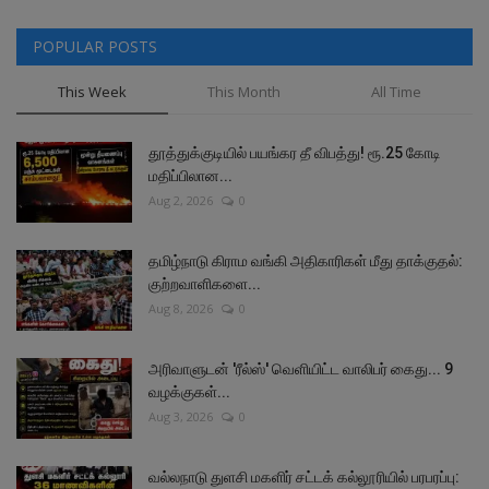
POPULAR POSTS
This Week
This Month
All Time
தூத்துக்குடியில் பயங்கர தீ விபத்து! ரூ.25 கோடி
மதிப்பிலான...
Aug 2, 2026
0
தமிழ்நாடு கிராம வங்கி அதிகாரிகள் மீது தாக்குதல்:
குற்றவாளிகளை...
Aug 8, 2026
0
அரிவாளுடன் 'ரீல்ஸ்' வெளியிட்ட வாலிபர் கைது... 9
வழக்குகள்...
Aug 3, 2026
0
வல்லநாடு துளசி மகளிர் சட்டக் கல்லூரியில் பரபரப்பு: