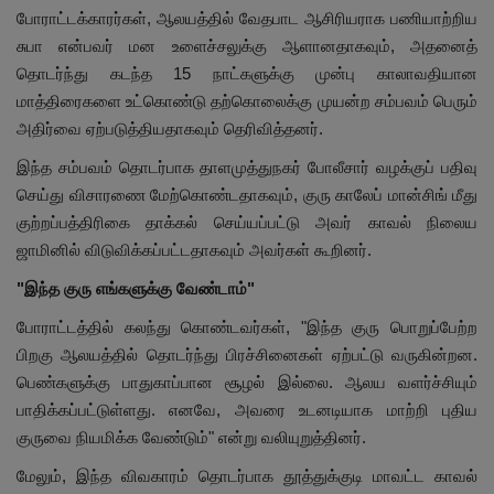
போராட்டக்காரர்கள், ஆலயத்தில் வேதபாட ஆசிரியராக பணியாற்றிய
சுபா என்பவர் மன உளைச்சலுக்கு ஆளானதாகவும், அதனைத்
தொடர்ந்து கடந்த 15 நாட்களுக்கு முன்பு காலாவதியான
மாத்திரைகளை உட்கொண்டு தற்கொலைக்கு முயன்ற சம்பவம் பெரும்
அதிர்வை ஏற்படுத்தியதாகவும் தெரிவித்தனர்.
இந்த சம்பவம் தொடர்பாக தாளமுத்துநகர் போலீசார் வழக்குப் பதிவு
செய்து விசாரணை மேற்கொண்டதாகவும், குரு காலேப் மான்சிங் மீது
குற்றப்பத்திரிகை தாக்கல் செய்யப்பட்டு அவர் காவல் நிலைய
ஜாமினில் விடுவிக்கப்பட்டதாகவும் அவர்கள் கூறினர்.
"இந்த குரு எங்களுக்கு வேண்டாம்"
போராட்டத்தில் கலந்து கொண்டவர்கள், "இந்த குரு பொறுப்பேற்ற
பிறகு ஆலயத்தில் தொடர்ந்து பிரச்சினைகள் ஏற்பட்டு வருகின்றன.
பெண்களுக்கு பாதுகாப்பான சூழல் இல்லை. ஆலய வளர்ச்சியும்
பாதிக்கப்பட்டுள்ளது. எனவே, அவரை உடனடியாக மாற்றி புதிய
குருவை நியமிக்க வேண்டும்" என்று வலியுறுத்தினர்.
மேலும், இந்த விவகாரம் தொடர்பாக தூத்துக்குடி மாவட்ட காவல்