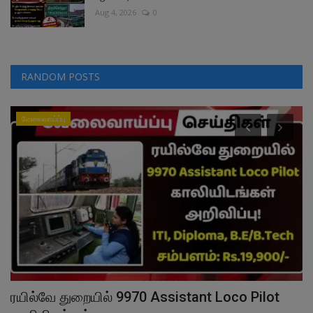
Aug 4, 2026
0
RANDOM POSTS
வேலைவாய்ப்பு
ரயில்வே துறையில் 9970 Assistant Loco Pilot
த