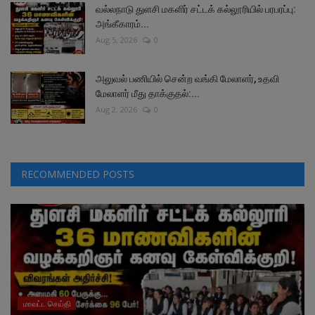
வல்லநாடு துளசி மகளிர் சட்டக் கல்லூரியில் பரபரப்பு:
அங்கீகாரம்...
Aug 5, 2026
0
அலுவல் பணியில் சென்ற வங்கி மேலாளர், உதவி
மேலாளர் மீது தாக்குதல்:...
Aug 2, 2026
0
RECOMMENDED POSTS
மாவட்ட செய்தி