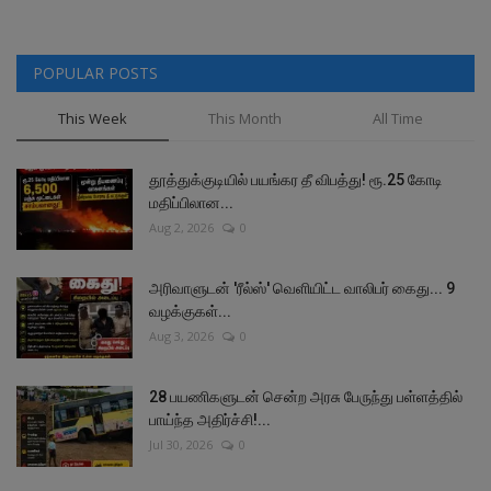
POPULAR POSTS
This Week
This Month
All Time
தூத்துக்குடியில் பயங்கர தீ விபத்து! ரூ.25 கோடி
மதிப்பிலான...
Aug 2, 2026
0
அரிவாளுடன் 'ரீல்ஸ்' வெளியிட்ட வாலிபர் கைது... 9
வழக்குகள்...
Aug 3, 2026
0
28 பயணிகளுடன் சென்ற அரசு பேருந்து பள்ளத்தில்
பாய்ந்த அதிர்ச்சி!...
Jul 30, 2026
0