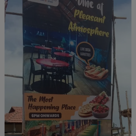
வேலைவாய்ப்பு
சட்டமன்ற தேர்தல் 2026
தொழில்நுட்பம்
மக்கள் புகார்கள்
சிறப்பு செய்திகள்