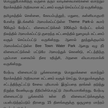
பொழுதுபோக்கிற்கு வருகை தரும் வாடிக்கையாளர்களை ஏமாற்றும்
நோக்கத்தில் அதிகமான கட்டணம் வசூல் செய்யப்பட்டு வருகின்றது.
தமிழகத்தில் சென்னை, கோயம்புத்தூர், மதுரை, கன்னியாகுமரி
போன்ற இடங்களில் அமைக்கப்பட்டுள்ள Theme Park-ல் சுமார்
50க்கும் மேற்பட்ட விளையாட்டுக்கள் 100க்கும் மேற்பட்ட ஏக்கர்
நிலத்தில் அமைக்கப்பட்டு குறைந்த கட்டணத்தில் நுழைவுக் கட்டணம்
வசூல் செய்யப்பட்டு வருகின்றது. ஆனால் தூத்துக்குடியில்
அமைக்கப்பட்டுள்ள Bee Town Water Park ஆனது ஏழு நீர்
விளையாட்டுக்கள் மட்டுமே அமைத்துக் கொண்டு, சட்டத்திற்கு
புறம்பான வகையில் நீரை உறிஞ்சி, அதனை வியாபாரமாக்கி
வருகின்றது.
மேற்படி விளையாட்டு பூங்காவானது பொதுமக்களை ஏமாற்றும்
நோக்கத்தில் அதிகமான கட்டணம் வசூல் செய்து, பொதுமக்களுக்கு
சட்டத்திற்குட்பட்டு சேவை புரியாமல் இருப்பதை தாங்கள் தடுத்து
நிறுத்த வேண்டியது நீதியின்பொருட்டு அவசியமாகின்றது. மேற்படி
விளையாட்டு பூங்காவில் உள்ள நீர் விளையாட்டுக்களுக்கு
பயன்படுத்தப்படும் நீரானது 15 தினங்களுக்கு ஒருமுறை மாற்றம்