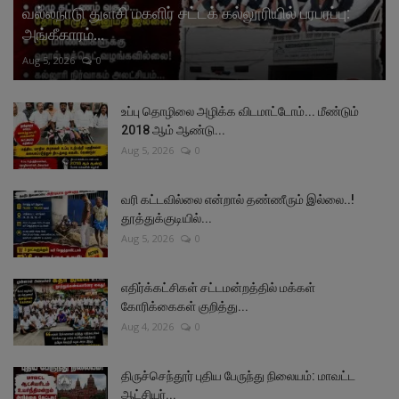
வல்லநாடு துளசி மகளிர் சட்டக் கல்லூரியில் பரபரப்பு:
அங்கீகாரம்...
Aug 5, 2026
0
உப்பு தொழிலை அழிக்க விடமாட்டோம்... மீண்டும்
2018 ஆம் ஆண்டு...
Aug 5, 2026
0
வரி கட்டவில்லை என்றால் தண்ணீரும் இல்லை..!
தூத்துக்குடியில்...
Aug 5, 2026
0
எதிர்க்கட்சிகள் சட்டமன்றத்தில் மக்கள்
கோரிக்கைகள் குறித்து...
Aug 4, 2026
0
திருச்செந்தூர் புதிய பேருந்து நிலையம்: மாவட்ட
ஆட்சியர்...