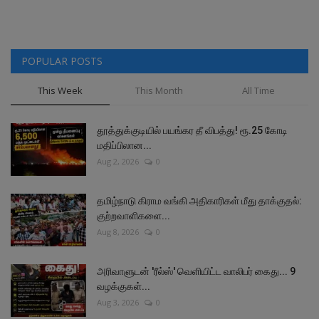
POPULAR POSTS
This Week
This Month
All Time
தூத்துக்குடியில் பயங்கர தீ விபத்து! ரூ.25 கோடி
மதிப்பிலான...
Aug 2, 2026
0
தமிழ்நாடு கிராம வங்கி அதிகாரிகள் மீது தாக்குதல்:
குற்றவாளிகளை...
Aug 8, 2026
0
அரிவாளுடன் 'ரீல்ஸ்' வெளியிட்ட வாலிபர் கைது... 9
வழக்குகள்...
Aug 3, 2026
0