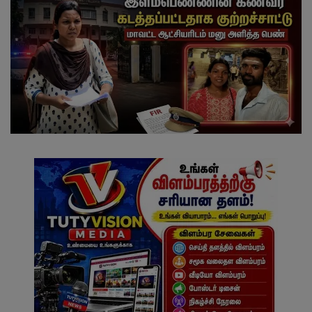
வேலைவாய்ப்பு
சட்டமன்ற தேர்தல் 2026
தொழில்நுட்பம்
மக்கள் புகார்கள்
சிறப்பு செய்திகள்