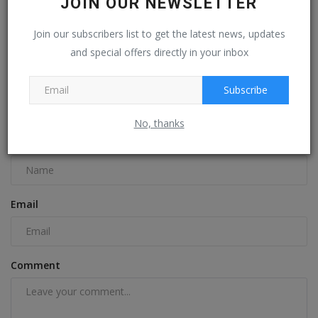
JOIN OUR NEWSLETTER
பெண்ணிடம் செல்போன் பறித்த வாலிபர் கைது : இருசக்கர
Join our subscribers list to get the latest news, updates
வாகனம்...
and special offers directly in your inbox
Mar 1, 2024
0
Subscribe
COMMENTS
FACEBOOK COMMENTS
No, thanks
Name
Email
Comment