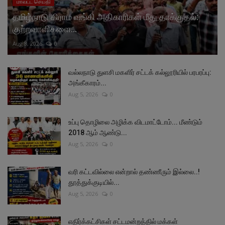
மாவட்ட செய்தி
தமிழ்நாடு கிராம வங்கி அதிகாரிகள் மீது தாக்குதல்:
குற்றவாளிகளை...
Aug 8, 2026
0
வல்லநாடு துளசி மகளிர் சட்டக் கல்லூரியில் பரபரப்பு:
அங்கீகாரம்...
Aug 5, 2026
0
உப்பு தொழிலை அழிக்க விடமாட்டோம்... மீண்டும்
2018 ஆம் ஆண்டு...
Aug 5, 2026
0
வரி கட்டவில்லை என்றால் தண்ணீரும் இல்லை..!
தூத்துக்குடியில்...
Aug 5, 2026
0
எதிர்க்கட்சிகள் சட்டமன்றத்தில் மக்கள்