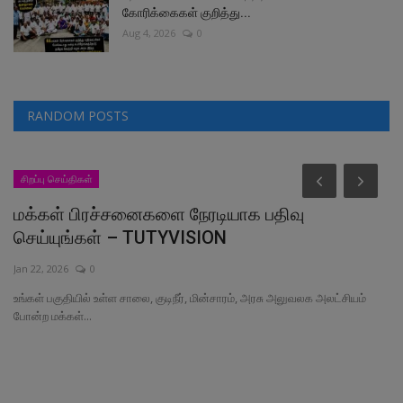
கோரிக்கைகள் குறித்து...
Aug 4, 2026
0
RANDOM POSTS
சிறப்பு செய்திகள்
மக்கள் பிரச்சனைகளை நேரடியாக பதிவு
செய்யுங்கள் – TUTYVISION
Jan 22, 2026
0
உங்கள் பகுதியில் உள்ள சாலை, குடிநீர், மின்சாரம், அரசு அலுவலக அலட்சியம்
போன்ற மக்கள்...
ஆ