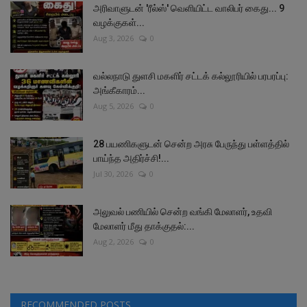
அரிவாளுடன் 'ரீல்ஸ்' வெளியிட்ட வாலிபர் கைது... 9
வழக்குகள்...
Aug 3, 2026
0
வல்லநாடு துளசி மகளிர் சட்டக் கல்லூரியில் பரபரப்பு:
அங்கீகாரம்...
Aug 5, 2026
0
28 பயணிகளுடன் சென்ற அரசு பேருந்து பள்ளத்தில்
பாய்ந்த அதிர்ச்சி!...
Jul 30, 2026
0
அலுவல் பணியில் சென்ற வங்கி மேலாளர், உதவி
மேலாளர் மீது தாக்குதல்:...
Aug 2, 2026
0
RECOMMENDED POSTS