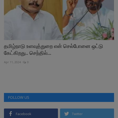
தமிழ்நாடு உளவுத்துறை என் செல்போனை ஒட்டு
த
கேட்கிறது.. செந்தில்...
ப
Apr 11, 2024
0
Ma
FOLLOW US
Facebook
Twitter