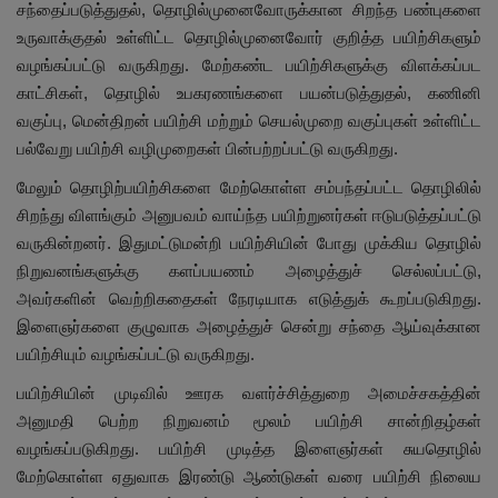
சந்தைப்படுத்துதல், தொழில்முனைவோருக்கான சிறந்த பண்புகளை
உருவாக்குதல் உள்ளிட்ட தொழில்முனைவோர் குறித்த பயிற்சிகளும்
வழங்கப்பட்டு வருகிறது. மேற்கண்ட பயிற்சிகளுக்கு விளக்கப்பட
காட்சிகள், தொழில் உபகரணங்களை பயன்படுத்துதல், கணினி
வகுப்பு, மென்திறன் பயிற்சி மற்றும் செயல்முறை வகுப்புகள் உள்ளிட்ட
பல்வேறு பயிற்சி வழிமுறைகள் பின்பற்றப்பட்டு வருகிறது.
மேலும் தொழிற்பயிற்சிகளை மேற்கொள்ள சம்பந்தப்பட்ட தொழிலில்
சிறந்து விளங்கும் அனுபவம் வாய்ந்த பயிற்றுனர்கள் ஈடுபடுத்தப்பட்டு
வருகின்றனர். இதுமட்டுமன்றி பயிற்சியின் போது முக்கிய தொழில்
நிறுவனங்களுக்கு களப்பயணம் அழைத்துச் செல்லப்பட்டு,
அவர்களின் வெற்றிகதைகள் நேரடியாக எடுத்துக் கூறப்படுகிறது.
இளைஞர்களை குழுவாக அழைத்துச் சென்று சந்தை ஆய்வுக்கான
பயிற்சியும் வழங்கப்பட்டு வருகிறது.
பயிற்சியின் முடிவில் ஊரக வளர்ச்சித்துறை அமைச்சகத்தின்
அனுமதி பெற்ற நிறுவனம் மூலம் பயிற்சி சான்றிதழ்கள்
வழங்கப்படுகிறது. பயிற்சி முடித்த இளைஞர்கள் சுயதொழில்
மேற்கொள்ள ஏதுவாக இரண்டு ஆண்டுகள் வரை பயிற்சி நிலைய