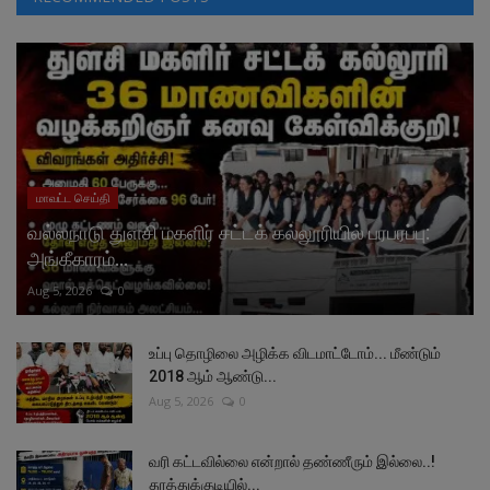
மாவட்ட செய்தி
வல்லநாடு துளசி மகளிர் சட்டக் கல்லூரியில் பரபரப்பு:
அங்கீகாரம்...
Aug 5, 2026
0
உப்பு தொழிலை அழிக்க விடமாட்டோம்... மீண்டும்
2018 ஆம் ஆண்டு...
Aug 5, 2026
0
வரி கட்டவில்லை என்றால் தண்ணீரும் இல்லை..!
தூத்துக்குடியில்...