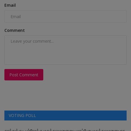
Email
Comment
Post Comment
VOTING POLL
தூத்துக்குடி பல்நோக்கு மருத்துவமனையை மகப்பேறு மருத்துவமனையாக