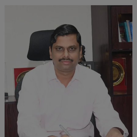
வேலைவாய்ப்பு
சட்டமன்ற தேர்தல் 2026
தொழில்நுட்பம்
மக்கள் புகார்கள்
சிறப்பு செய்திகள்