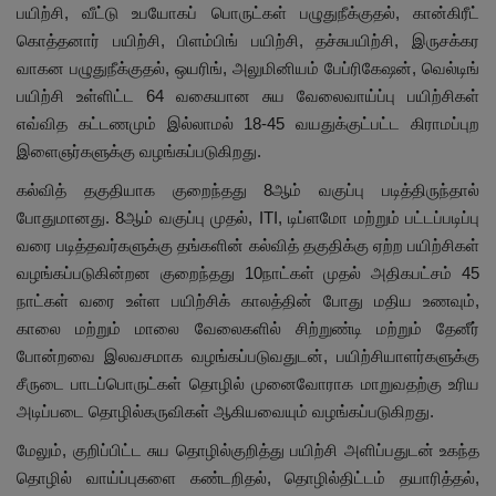
பயிற்சி, வீட்டு உபயோகப் பொருட்கள் பழுதுநீக்குதல், கான்கிரீட்
கொத்தனார் பயிற்சி, பிளம்பிங் பயிற்சி, தச்சுபயிற்சி, இருசக்கர
வாகன பழுதுநீக்குதல், ஒயரிங், அலுமினியம் பேப்ரிகேஷன், வெல்டிங்
பயிற்சி உள்ளிட்ட 64 வகையான சுய வேலைவாய்ப்பு பயிற்சிகள்
எவ்வித கட்டணமும் இல்லாமல் 18-45 வயதுக்குட்பட்ட கிராமப்புற
இளைஞர்களுக்கு வழங்கப்படுகிறது.
கல்வித் தகுதியாக குறைந்தது 8ஆம் வகுப்பு படித்திருந்தால்
போதுமானது. 8ஆம் வகுப்பு முதல், ITI, டிப்ளமோ மற்றும் பட்டப்படிப்பு
வரை படித்தவர்களுக்கு தங்களின் கல்வித் தகுதிக்கு ஏற்ற பயிற்சிகள்
வழங்கப்படுகின்றன குறைந்தது 10நாட்கள் முதல் அதிகபட்சம் 45
நாட்கள் வரை உள்ள பயிற்சிக் காலத்தின் போது மதிய உணவும்,
காலை மற்றும் மாலை வேலைகளில் சிற்றுண்டி மற்றும் தேனீர்
போன்றவை இலவசமாக வழங்கப்படுவதுடன், பயிற்சியாளர்களுக்கு
சீருடை பாடப்பொருட்கள் தொழில் முனைவோராக மாறுவதற்கு உரிய
அடிப்படை தொழில்கருவிகள் ஆகியவையும் வழங்கப்படுகிறது.
மேலும், குறிப்பிட்ட சுய தொழில்குறித்து பயிற்சி அளிப்பதுடன் உகந்த
தொழில் வாய்ப்புகளை கண்டறிதல், தொழில்திட்டம் தயாரித்தல்,