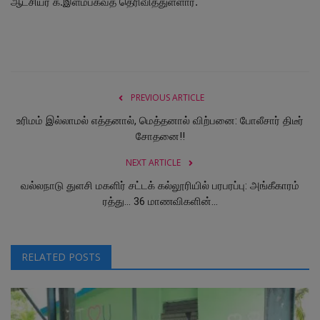
ஆட்சியர் க.இளம்பகவத் தெரிவித்துள்ளார்.
PREVIOUS ARTICLE
உரிமம் இல்லாமல் எத்தனால், மெத்தனால் விற்பனை: போலீசார் திடீர்
சோதனை!!
NEXT ARTICLE
வல்லநாடு துளசி மகளிர் சட்டக் கல்லூரியில் பரபரப்பு: அங்கீகாரம்
ரத்து... 36 மாணவிகளின்...
RELATED POSTS