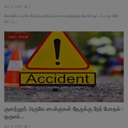
Jan 13, 2023
0
வேலைவாய்ப்பு
கோவில்பட்டியில் சிப்ஸ் தயாரிப்புக்காக வைத்திருந்த லேபிள் ஒட்டப்படாத 240
லிட்டா்...
சட்டமன்ற தேர்தல் 2026
மாவட்ட செய்தி
தொழில்நுட்பம்
மக்கள் புகார்கள்
சிறப்பு செய்திகள்
குளத்தூர் அருகே பைக்குகள் நேருக்கு நேர் மோதல் :
ஒருவர்...
Jan 13, 2023
0