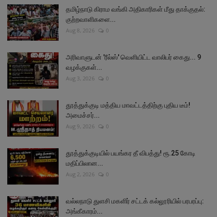
தமிழ்நாடு கிராம வங்கி அதிகாரிகள் மீது தாக்குதல்:
குற்றவாளிகளை...
Aug 8, 2026
0
அரிவாளுடன் 'ரீல்ஸ்' வெளியிட்ட வாலிபர் கைது... 9
வழக்குகள்...
Aug 3, 2026
0
தூத்துக்குடி மத்திய மாவட்டத்திற்கு புதிய டீம்!
அமைச்சர்...
Aug 9, 2026
0
தூத்துக்குடியில் பயங்கர தீ விபத்து! ரூ.25 கோடி
மதிப்பிலான...
Aug 2, 2026
0
வல்லநாடு துளசி மகளிர் சட்டக் கல்லூரியில் பரபரப்பு:
அங்கீகாரம்...