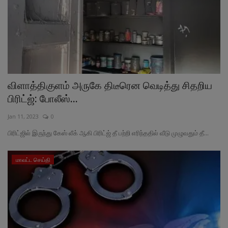
விளாத்திகுளம் அருகே திடீரென வெடித்து சிதறிய
பிரிட்ஜ்: போலீஸ்...
Jan 11, 2023
0
பிரிட்ஜில் இருந்து கேஸ் லீக் ஆகி பிரிட்ஜ் தீ பற்றி எரிந்ததில் வீடு முழுவதும் தீ...
மாவட்ட செய்தி