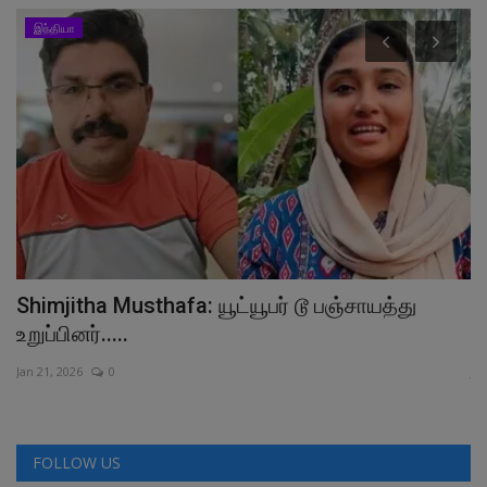
இந்தியா
Shimjitha Musthafa: யூட்யூபர் டூ பஞ்சாயத்து
N
உறுப்பினர்.....
P
Jan 21, 2026
0
Jul
FOLLOW US