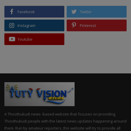
Facebook
Twitter
Instagram
Pinterest
Youtube
A Thoothukudi news -based website that focuses on providing
Thoothukudi people with the latest news updates happening around
them. Run by amateur reporters, this website will try to provide all