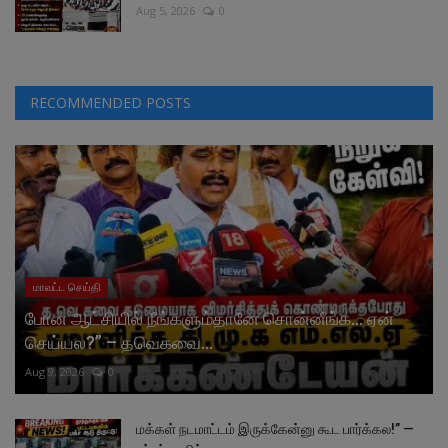
Aug 5, 2026
0
RECOMMENDED POSTS
மாவட்ட செய்தி
போன ஆட்சியில் நீங்களும்தானே சொன்னீங்க… ஏன்
செய்யல?” – தவெகவை...
Aug 9, 2026
0
மக்கள் நடமாட்டம் இருக்கேன்னு கூட பார்க்கல!” —