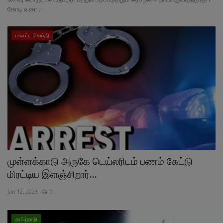
கோடி வரை...
மாவட்ட செய்தி
முள்ளக்காடு அருகே டெய்லரிடம் பணம் கேட்டு
மிரட்டிய இளஞ்சிறார்...
Jan 12, 2023
0
தமிழ்நாடு