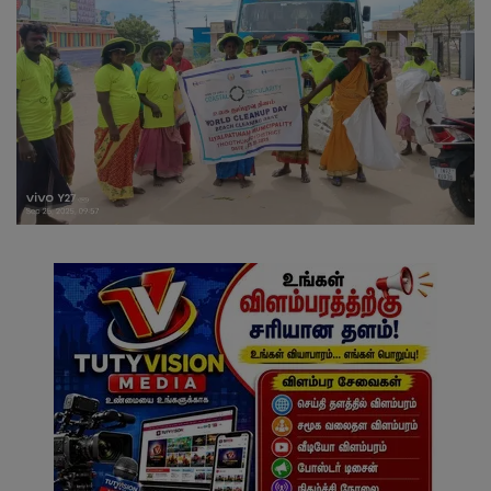
வேலைவாய்ப்பு
சட்டமன்ற தேர்தல் 2026
தொழில்நுட்பம்
மக்கள் புகார்கள்
சிறப்பு செய்திகள்