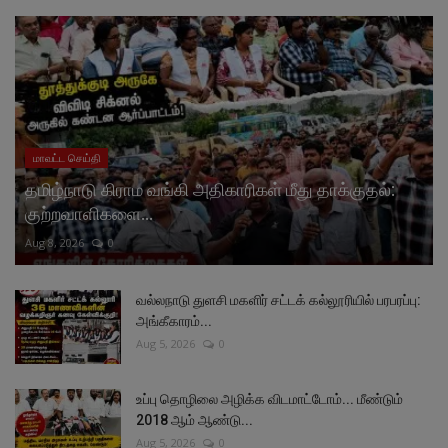
மாவட்ட செய்தி
தமிழ்நாடு கிராம வங்கி அதிகாரிகள் மீது தாக்குதல்:
குற்றவாளிகளை...
Aug 8, 2026
0
வல்லநாடு துளசி மகளிர் சட்டக் கல்லூரியில் பரபரப்பு:
அங்கீகாரம்...
Aug 5, 2026
0
உப்பு தொழிலை அழிக்க விடமாட்டோம்... மீண்டும்
2018 ஆம் ஆண்டு...
Aug 5, 2026
0