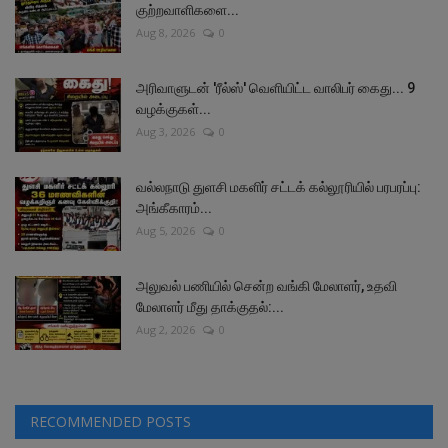
குற்றவாளிகளை...
Aug 8, 2026
0
அரிவாளுடன் 'ரீல்ஸ்' வெளியிட்ட வாலிபர் கைது... 9
வழக்குகள்...
Aug 3, 2026
0
வல்லநாடு துளசி மகளிர் சட்டக் கல்லூரியில் பரபரப்பு:
அங்கீகாரம்...
Aug 5, 2026
0
அலுவல் பணியில் சென்ற வங்கி மேலாளர், உதவி
மேலாளர் மீது தாக்குதல்:...
Aug 2, 2026
0
RECOMMENDED POSTS