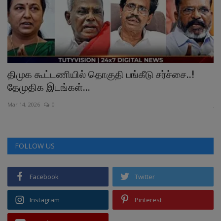
்
திமுக கூட்டணியில் தொகுதி பங்கீடு சர்ச்சை..!
உ
தேமுதிக இடங்கள்...
ப
Mar 14, 2026
0
Ju
FOLLOW US
Facebook
Twitter
Instagram
Pinterest