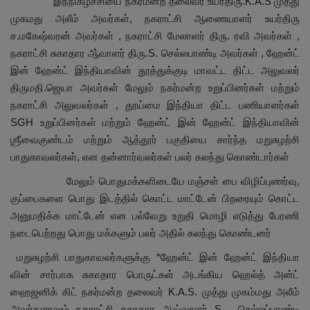
இந்நிகழ்ச்சியை நகர்மன்ற தலைவர் உயர்திரு.K.A.S முத்து
முகமது அலீம் அவர்கள், நகராட்சி ஆணையாளர் உயர்திரு
ச.மகேஷ்வரன் அவர்கள் , நகராட்சி மேலாளர் திரு. ரவி அவர்கள் ,
நகராட்சி சுகாதார ஆ்வாளர் திரு.S. செல்லபாண்டி அவர்கள் , ஹேன்ட்
இன் ஹேன்ட் இந்தியாவின் தூத்துக்குடி மாவட்ட திட்ட அலுவலர்
திருமதி.ஜெயா அவர்கள் மேலும் நகர்மன்ற உறுப்பினர்கள் மற்றும்
நகராட்சி அலுவலர்கள் , தூய்மை இந்தியா திட்ட பணியாளர்கள்
SGH உறுப்பினர்கள் மற்றும் ஹேன்ட் இன் ஹேன்ட் இந்தியாவின்
ஶ்ரீவைகுண்டம் மற்றும் ஆத்தூர் பகுதியை சார்ந்த மறுசுழற்சி
பாதுகாவலர்கள், என தன்னார்வலர்கள் பலர் கலந்து கொண்டார்கள்
மேலும் பொதுமக்களிடையே மஞ்சள் பை விழிப்புணர்வு,
குப்பைகளை பொது இடத்தில் கொட்ட மாட்டேன் பிறரையும் கொட்ட
அனுமதிக்க மாட்டேன் என பல்வேறு உறுதி மொழி எடுத்து பேரணி
நடைபெற்றது பொது மக்களும் பலர் அதில் கலந்து கொண்டனர்
மறுசுழற்சி பாதுகாவலர்களுக்கு *ஹேன்ட் இன் ஹேன்ட் இந்தியா
வின் சார்பாக சுகாதார பொருட்கள் அடங்கிய ஹெல்த் அன்ட்
ஹைஜனிக் கிட் நகர்மன்ற தலைவர் K.A.S. முத்து முகம்மது அலீம்
அவர்களாலும் நகராட்சி சுகாதார ஆய்வாளர் S . செல்லப்பாண்டி