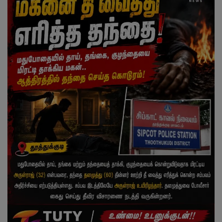
வேலைவாய்ப்பு
சட்டமன்ற தேர்தல் 2026
தொழில்நுட்பம்
மக்கள் புகார்கள்
சிறப்பு செய்திகள்