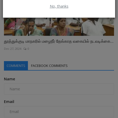
No, thanks
தூத்துக்குடி மாநகரில் மழைநீர் தேங்காத வகையில் நடவடிக்கை...
Dec 27, 2024
0
COMMENTS
FACEBOOK COMMENTS
Name
Email