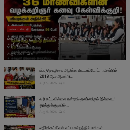
மாவட்ட செய்தி
வல்லநாடு துளசி மகளிர் சட்டக் கல்லூரியில் பரபரப்பு:
அங்கீகாரம்...
Aug 5, 2026
0
உப்பு தொழிலை அழிக்க விடமாட்டோம்... மீண்டும்
2018 ஆம் ஆண்டு...
Aug 5, 2026
0
வரி கட்டவில்லை என்றால் தண்ணீரும் இல்லை..!
தூத்துக்குடியில்...
Aug 5, 2026
0
எதிர்க்கட்சிகள் சட்டமன்றத்தில் மக்கள்