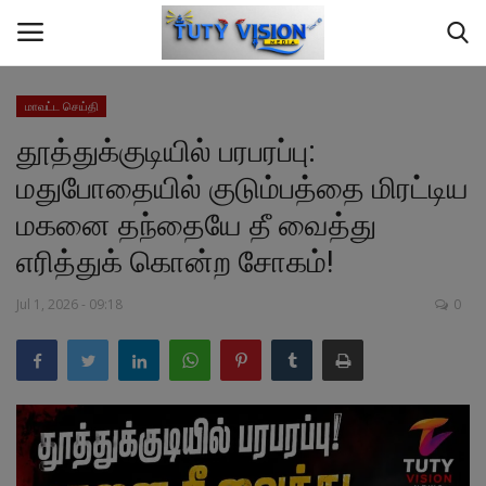
மாவட்ட செய்தி
தூத்துக்குடியில் பரபரப்பு:
Home
மதுபோதையில் குடும்பத்தை மிரட்டிய
மாவட்ட செய்தி
மகனை தந்தையே தீ வைத்து
எரித்துக் கொன்ற சோகம்!
தமிழ்நாடு
Jul 1, 2026 - 09:18
0
இந்தியா
உலகம்
ஆண்மீக தகவல்
சமையல்