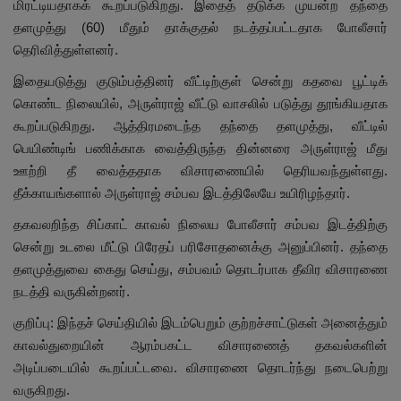
மிரட்டியதாகக் கூறப்படுகிறது. இதைத் தடுக்க முயன்ற தந்தை
தளமுத்து (60) மீதும் தாக்குதல் நடத்தப்பட்டதாக போலீசார்
தெரிவித்துள்ளனர்.
இதையடுத்து குடும்பத்தினர் வீட்டிற்குள் சென்று கதவை பூட்டிக்
கொண்ட நிலையில், அருள்ராஜ் வீட்டு வாசலில் படுத்து தூங்கியதாக
கூறப்படுகிறது. ஆத்திரமடைந்த தந்தை தளமுத்து, வீட்டில்
பெயிண்டிங் பணிக்காக வைத்திருந்த தின்னரை அருள்ராஜ் மீது
ஊற்றி தீ வைத்ததாக விசாரணையில் தெரியவந்துள்ளது.
தீக்காயங்களால் அருள்ராஜ் சம்பவ இடத்திலேயே உயிரிழந்தார்.
தகவலறிந்த சிப்காட் காவல் நிலைய போலீசார் சம்பவ இடத்திற்கு
சென்று உடலை மீட்டு பிரேதப் பரிசோதனைக்கு அனுப்பினர். தந்தை
தளமுத்துவை கைது செய்து, சம்பவம் தொடர்பாக தீவிர விசாரணை
நடத்தி வருகின்றனர்.
குறிப்பு: இந்தச் செய்தியில் இடம்பெறும் குற்றச்சாட்டுகள் அனைத்தும்
காவல்துறையின் ஆரம்பகட்ட விசாரணைத் தகவல்களின்
அடிப்படையில் கூறப்பட்டவை. விசாரணை தொடர்ந்து நடைபெற்று
வருகிறது.