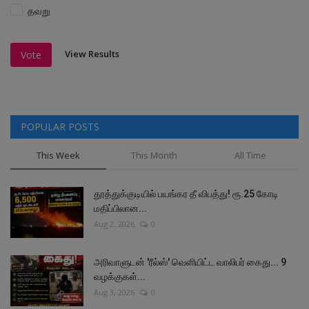
தவறு
View Results
Vote
POPULAR POSTS
This Week
This Month
All Time
தூத்துக்குடியில் பயங்கர தீ விபத்து! ரூ.25 கோடி
மதிப்பிலான...
Aug 2, 2026
0
அரிவாளுடன் 'ரீல்ஸ்' வெளியிட்ட வாலிபர் கைது... 9
வழக்குகள்...
Aug 3, 2026
0