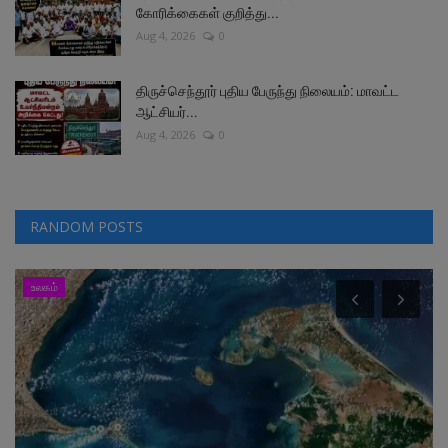
கோரிக்கைகள் குறித்து...
Aug 4, 2026
0
திருச்செந்தூர் புதிய பேருந்து நிலையம்: மாவட்ட
ஆட்சியர்...
Aug 4, 2026
0
RANDOM POSTS
உலகம்
தொழில