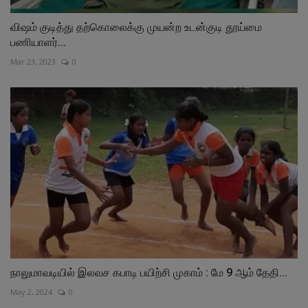
விஷம் குடித்து தற்கொலைக்கு முயன்ற உடன்குடி தூய்மை
பணியாளர்...
Mar 23, 2023
0
நாலுமாவடியில் இலவச கபாடி பயிற்சி முகாம் : மே 9 ஆம் தேதி...
May 2, 2024
0