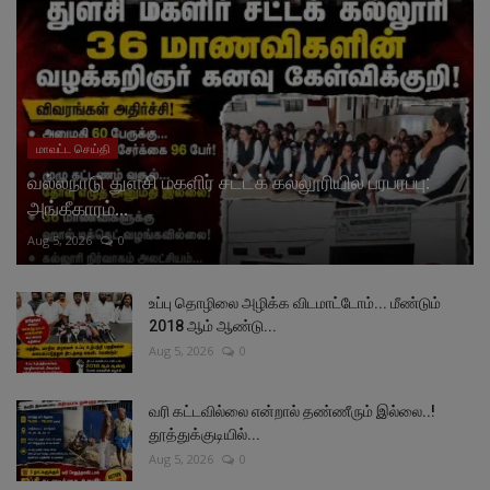
மாவட்ட செய்தி
வல்லநாடு துளசி மகளிர் சட்டக் கல்லூரியில் பரபரப்பு:
அங்கீகாரம்...
Aug 5, 2026
0
உப்பு தொழிலை அழிக்க விடமாட்டோம்... மீண்டும்
2018 ஆம் ஆண்டு...
Aug 5, 2026
0
வரி கட்டவில்லை என்றால் தண்ணீரும் இல்லை..!
தூத்துக்குடியில்...
Aug 5, 2026
0