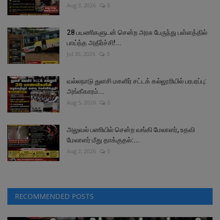
Aug 3, 2026
0
28 பயணிகளுடன் சென்ற அரசு பேருந்து பள்ளத்தில்
பாய்ந்த அதிர்ச்சி!...
Jul 30, 2026
0
வல்லநாடு துளசி மகளிர் சட்டக் கல்லூரியில் பரபரப்பு:
அங்கீகாரம்...
Aug 5, 2026
0
அலுவல் பணியில் சென்ற வங்கி மேலாளர், உதவி
மேலாளர் மீது தாக்குதல்:...
Aug 2, 2026
0
RECOMMENDED POSTS