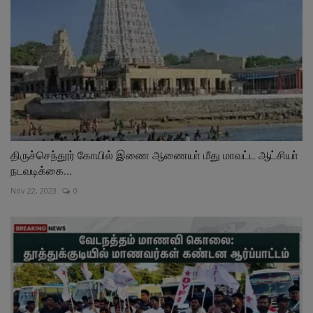
திருச்செந்தூர் கோயில் இணை ஆணையா் மீது மாவட்ட ஆட்சியா்
நடவடிக்கை...
Nov 22, 2023
0