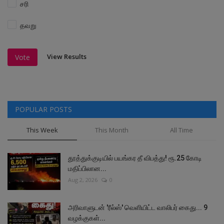
சரி
தவறு
View Results
Vote
POPULAR POSTS
This Week
This Month
All Time
தூத்துக்குடியில் பயங்கர தீ விபத்து! ரூ.25 கோடி
மதிப்பிலான...
Aug 2, 2026
0
அரிவாளுடன் 'ரீல்ஸ்' வெளியிட்ட வாலிபர் கைது... 9
வழக்குகள்...