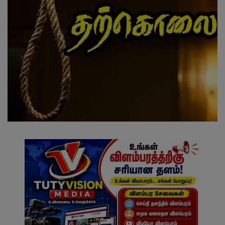
வேலைவாய்ப்பு
சட்டமன்ற தேர்தல் 2026
தொழில்நுட்பம்
மக்கள் புகார்கள்
சிறப்பு செய்திகள்