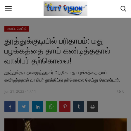
மாவட்ட செய்தி
தூத்துக்குடியில் பரிதாபம்: மது
Home
பழக்கத்தை தாய் கண்டித்ததால்
மாவட்ட செய்தி
வாலிபர் தற்கொலை!
தமிழ்நாடு
தூத்துக்குடி தாளமுத்துநகர் அருகே மது பழக்கத்தை தாய்
கண்டித்ததால் வாலிபர் தூக்கிட்டு தற்கொலை செய்து கொண்டார்.
இந்தியா
Jun 21, 2023 - 17:11
0
உலகம்
ஆண்மீக தகவல்
சமையல்