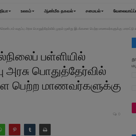
தியா
உலகம்
ஆண்மீக தகவல்
சமையல்
வேலைவாய்ப்
னிரெண்டாம் வகுப்பு அரசு பொதுத்தேர்வில் முதல் மூன்று இடங்களை பெற்ற மாணவர்களுக்கு பாராட்டு 
ல்நிலைப் பள்ளியில்
த
ம
ு அரசு பொதுத்தேர்வில்
ளை பெற்ற மாணவர்களுக்கு
0