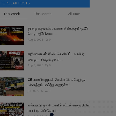
POPULAR POSTS
This Week
This Month
All Time
தூத்துக்குடியில் பயங்கர தீ விபத்து! ரூ.25
கோடி மதிப்பிலான...
Aug 2, 2026
0
அரிவாளுடன் 'ரீல்ஸ்' வெளியிட்ட வாலிபர்
கைது... 9 வழக்குகள்...
Aug 3, 2026
0
28 பயணிகளுடன் சென்ற அரசு பேருந்து
பள்ளத்தில் பாய்ந்த அதிர்ச்சி!...
Jul 30, 2026
0
வல்லநாடு துளசி மகளிர் சட்டக் கல்லூரியில்
பரபரப்பு: அங்கீகாரம்...