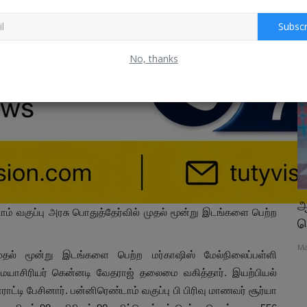
Subscr
தொழில்நுட்பம்
No, thanks
ீட்டில்
எக்கச்சக்கமா குவியுது ஆர்டர்.. 300 இன்ச்..
ஆ
ாம் வகுப்பு அரசு பொதுத்தேர்வில் முதல் மூன்று இடங்களை பெற்ற
ஆட்டோ கீஸ்டோன்.....
ப
Jun 13, 2026
0
Ma
முதல் மூன்று இடங்களை பெற்ற மர்காஷிஸ் மேல்நிலைப்பள்ளி
ரம், நவரத்தின
ையாசிரியர் கென்னடி வேதராஜ் தலைமை வகித்தார். இயற்பியல்
்டி பேசினார். பன்னிரெண்டாம் வகுப்பு பி பிரிவு மாணவர் சூர்யா