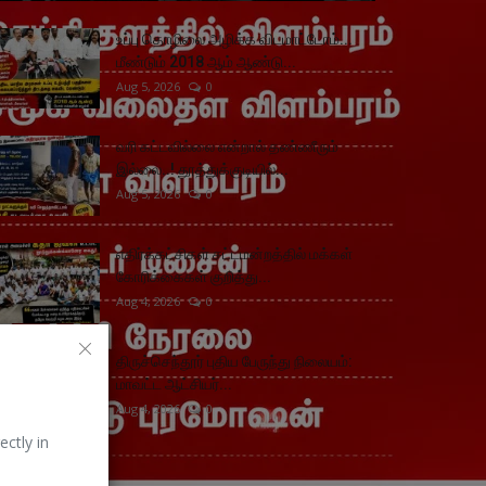
உப்பு தொழிலை அழிக்க விடமாட்டோம்...
மீண்டும் 2018 ஆம் ஆண்டு...
Aug 5, 2026
0
வரி கட்டவில்லை என்றால் தண்ணீரும்
இல்லை..! தூத்துக்குடியில்...
Aug 5, 2026
0
எதிர்க்கட்சிகள் சட்டமன்றத்தில் மக்கள்
கோரிக்கைகள் குறித்து...
Aug 4, 2026
0
திருச்செந்தூர் புதிய பேருந்து நிலையம்:
மாவட்ட ஆட்சியர்...
Aug 4, 2026
0
ectly in