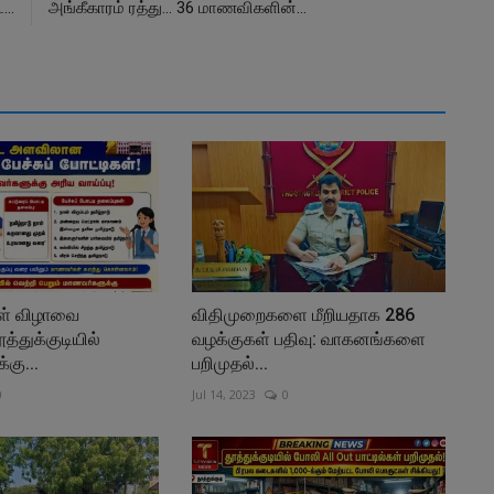
...
அங்கீகாரம் ரத்து... 36 மாணவிகளின்...
ாள் விழாவை
விதிமுறைகளை மீறியதாக 286
த்துக்குடியில்
வழக்குகள் பதிவு: வாகனங்களை
கு...
பறிமுதல்...
0
Jul 14, 2023
0