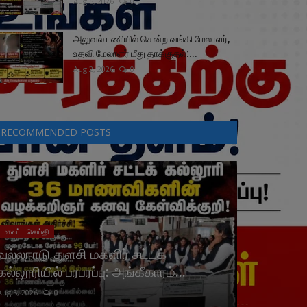
Aug 5, 2026
0
அலுவல் பணியில் சென்ற வங்கி மேலாளர்,
உதவி மேலாளர் மீது தாக்குதல்:...
Aug 2, 2026
0
RECOMMENDED POSTS
மாவட்ட செய்தி
வல்லநாடு துளசி மகளிர் சட்டக்
கல்லூரியில் பரபரப்பு: அங்கீகாரம்...
Aug 5, 2026
0