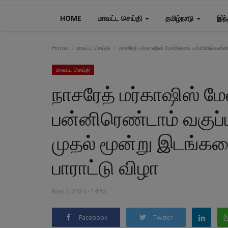
HOME
மாவட்ட செய்தி
தமிழ்நாடு
இந்
Home
மாவட்ட செய்தி
நாசரேத் மர்காஷிஸ் மேல்நிலைப் பள்ளியில் பன்
மாவட்ட செய்தி
நாசரேத் மர்காஷிஸ் மே
பன்னிரெண்டாம் வகுப்ப
முதல் மூன்று இடங்க
பாராட்டு விழா
May 7, 2024 - 14:55
Facebook
Twitter