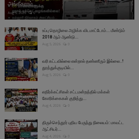
அங்கீகாரம்...
Aug 5, 2026
0
உப்பு தொழிலை அழிக்க விடமாட்டோம்... மீண்டும்
2018 ஆம் ஆண்டு...
Aug 5, 2026
0
வரி கட்டவில்லை என்றால் தண்ணீரும் இல்லை..!
தூத்துக்குடியில்...
Aug 5, 2026
0
எதிர்க்கட்சிகள் சட்டமன்றத்தில் மக்கள்
கோரிக்கைகள் குறித்து...
Aug 4, 2026
0
திருச்செந்தூர் புதிய பேருந்து நிலையம்: மாவட்ட
ஆட்சியர்...
Aug 4, 2026
0