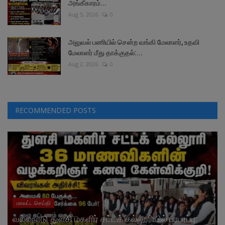
அங்கீகாரம்...
Aug 5, 2026
0
அலுவல் பணியில் சென்ற வங்கி மேலாளர், உதவி
மேலாளர் மீது தாக்குதல்:...
Aug 2, 2026
0
RECOMMENDED POSTS
மாவட்ட செய்தி
வல்லநாடு துளசி மகளிர் சட்டக் கல்லூரியில் பரபரப்பு: