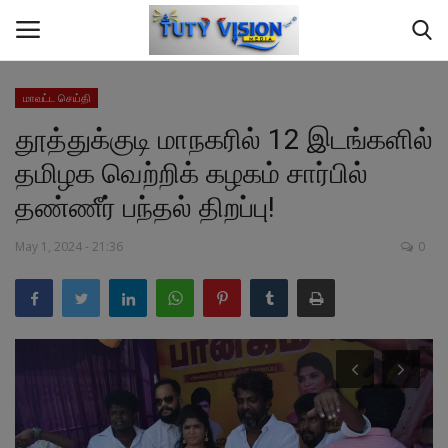
மாவட்ட செய்தி
தூத்துக்குடி மாநகரில் 12 இடங்களில்
Home
தமிழக வெற்றிக் கழகம் சார்பில்
மாவட்ட செய்தி
தண்ணீர் பந்தல் திறப்பு!
தமிழ்நாடு
May 1, 2024 - 21:36
0
இந்தியா
உலகம்
ஆண்மீக தகவல்
சமையல்