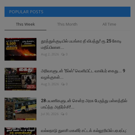
POPULAR POSTS
This Week
This Month
All Time
தூத்துக்குடியில் பயங்கர தீ விபத்து! ரூ.25 கோடி
மதிப்பிலான...
Aug 2, 2026
0
அரிவாளுடன் 'ரீல்ஸ்' வெளியிட்ட வாலிபர் கைது... 9
வழக்குகள்...
Aug 3, 2026
0
28 பயணிகளுடன் சென்ற அரசு பேருந்து பள்ளத்தில்
பாய்ந்த அதிர்ச்சி!...
Jul 30, 2026
0
வல்லநாடு துளசி மகளிர் சட்டக் கல்லூரியில் பரபரப்பு: