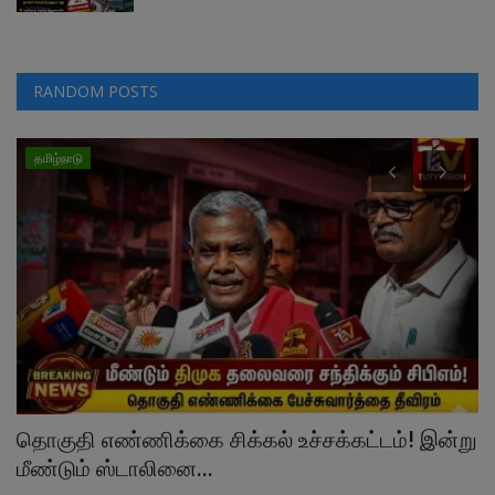
RANDOM POSTS
தமிழ்நாடு
தொகுதி எண்ணிக்கை சிக்கல் உச்சக்கட்டம்! இன்று
த
மீண்டும் ஸ்டாலினை...
ர