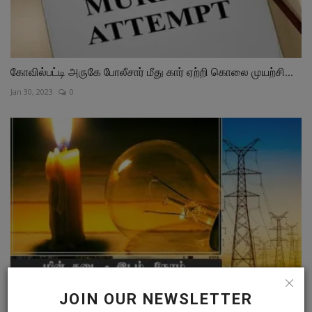
கோவில்பட்டி அருகே போலீசார் மீது கார் ஏற்றி கொலை முயற்சி...
Jan 30, 2023
0
JOIN OUR NEWSLETTER
தூத்துக்குடியில் 25ஆம் தேதி மின்தடை ஏற்படும் பகுதிகள்