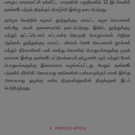
பழைய மாநகராட்சி உள்ளிட்ட மாநகரின் பகுதிகளில் 12 இடங்களில்
தண்ணீர் பந்தல் திறக்கும் நிகழ்ச்சி இன்று நடைபெற்றது.
தமிழக வெற்றிக் கழகம் தூத்துக்குடி மாவட்ட கழக செயலாளர்
எஸ்.ஜே. சுமன் தலைமையில் நடைபெற்றது. இதில், தூத்துக்குடி
மற்றும் ஒட்டப்பிடாரம் சட்டமன்ற தொகுதி பொறுப்பாளர் அஜிதா
ஆக்னல், தூத்துக்குடி மாவட்ட மீனவர் அணி செயலாளர் ஜாக்சன்
மற்றும் நிர்வாகிகள் பலர் கலந்து கொண்டு பொதுமக்களுக்கு முதல்
நாளான இன்று தண்ணீர் மட்டுமல்லாமல் தர்பூசணி பழம் மற்றும் மோர்
பொதுமக்களுக்கு இலவசமாக வழங்கப்பட்டது. மேலும் தண்ணீர்
பந்தலில் நீரின்றி அமையாது உலகெனின் யார்யாருக்கும் வான் இன்று
அமையாது ஒழுக்கு என்ற திருவள்ளுவரின் திருக்குறள் இடம்
பெற்றிருந்தது.
PREVIOUS ARTICLE