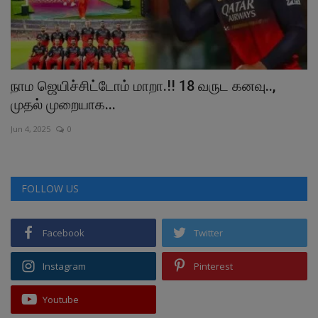
நாம ஜெயிச்சிட்டோம் மாறா.!! 18 வருட கனவு..,
”
முதல் முறையாக...
–
Jun 4, 2025
0
Ma
FOLLOW US
Facebook
Twitter
Instagram
Pinterest
Youtube