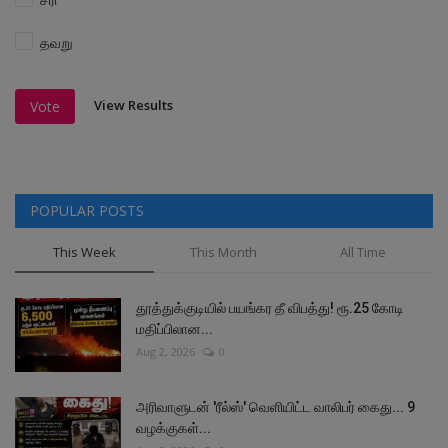
தவறு
View Results
Vote
POPULAR POSTS
This Week
This Month
All Time
தூத்துக்குடியில் பயங்கர தீ விபத்து! ரூ.25 கோடி
மதிப்பிலான...
Aug 2, 2026
0
அரிவாளுடன் 'ரீல்ஸ்' வெளியிட்ட வாலிபர் கைது... 9
வழக்குகள்...