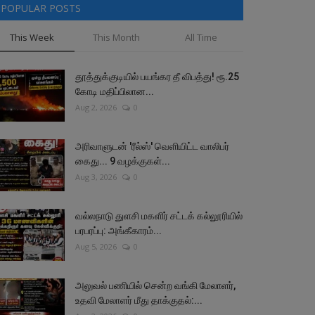
POPULAR POSTS
This Week
This Month
All Time
தூத்துக்குடியில் பயங்கர தீ விபத்து! ரூ.25
கோடி மதிப்பிலான...
Aug 2, 2026
0
அரிவாளுடன் 'ரீல்ஸ்' வெளியிட்ட வாலிபர்
கைது... 9 வழக்குகள்...
Aug 3, 2026
0
வல்லநாடு துளசி மகளிர் சட்டக் கல்லூரியில்
பரபரப்பு: அங்கீகாரம்...
Aug 5, 2026
0
அலுவல் பணியில் சென்ற வங்கி மேலாளர்,
உதவி மேலாளர் மீது தாக்குதல்:...