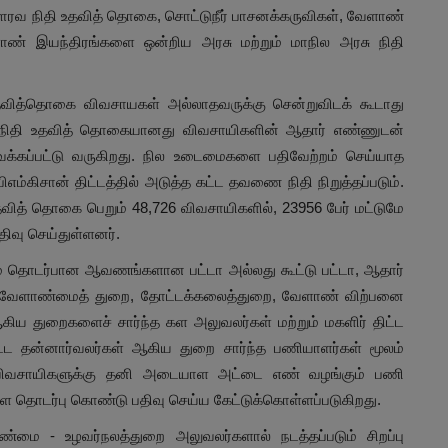
ரவ நிதி உதவித் தொகை, சொட்டுநீர் பாசனக்கருவிகள், வேளாண்
ாண் இயந்திரங்களை ஒன்றிய அரசு மற்றும் மாநில அரசு நிதி
.
தவித்தொகை விவசாயகள் அல்லாதவருக்கு சென்றுவிடக் கூடாது
நிதி உதவித் தொகையானது விவசாயிகளின் ஆதார் எண்ணுடன்
க்கப்பட்டு வருகிறது. நில உடைமைகளை பதிவேற்றம் செய்யாத
்கிசான் திட்டத்தில் அடுத்த கட்ட தவணை நிதி நிறுத்தப்படும்.
உதவித் தொகை பெறும் 48,726 விவசாயிகளில், 23956 பேர் மட்டுமே
வு செய்துள்ளனர்.
ம் தொடர்பான ஆவணங்களான பட்டா அல்லது கூட்டு பட்டா, ஆதார்
வேளாண்மைத் துறை, தோட்டக்கலைத்துறை, வேளாண் விற்பனை
ய துறைகளைச் சார்ந்த கள அலுவலர்கள் மற்றும் மகளிர் திட்ட
திட்ட தன்னார்வலர்கள் ஆகிய துறை சார்ந்த பணியாளர்கள் மூலம்
டு விவசாயிகளுக்கு தனி அடையாள அட்டை எண் வழங்கும் பணி
 தொடர்பு கொண்டு பதிவு செய்ய கேட்டுக்கொள்ளப்படுகிறது.
மை - உழவர்நலத்துறை அலுவலர்களால் நடத்தப்படும் சிறப்பு