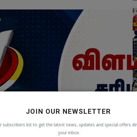
JOIN OUR NEWSLETTER
r subscribers list to get the latest news, updates and special offers dir
your inbox