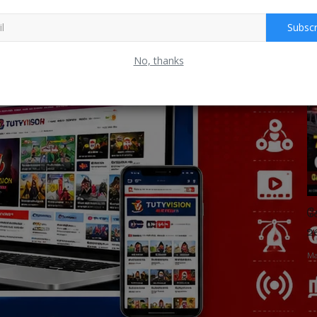
Subscr
மாவட்ட செய்தி
No, thanks
 11ம்
அலுவல் பணியில் சென்ற வங்கி மேலாளர்,
க
உதவி மேலாளர் மீது தாக்குதல்:...
உ
Aug 2, 2026
0
Ma
்குடி வருகை!