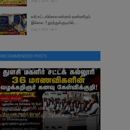
Aug 2, 2026
0
வரி கட்டவில்லை என்றால் தண்ணீரும்
இல்லை..! தூத்துக்குடியில்...
Aug 5, 2026
0
RECOMMENDED POSTS
மாவட்ட செய்தி
வல்லநாடு துளசி மகளிர் சட்டக்
கல்லூரியில் பரபரப்பு: அங்கீகாரம்...
Aug 5, 2026
0