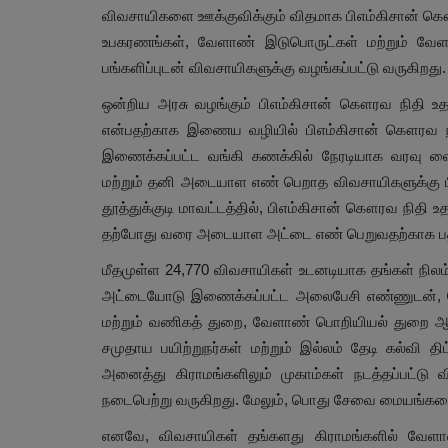
விவசாயிகளை ஊக்குவிக்கும் விதமாக பிஎம்கிசான் கௌ
உபகரணங்கள், வேளாண் இடுபொருட்கள் மற்றும் வேள
பங்களிப்புடன் விவசாயிகளுக்கு வழங்கப்பட்டு வருகிறது
ஒன்றிய அரசு வழங்கும் பிஎம்கிசான் கௌரவ நிதி உ
என்பதற்காக இணைய வழியில் பிஎம்கிசான் கௌரவ 
இணைக்கப்பட்ட வங்கி கணக்கில் நேரடியாக வரவு வை
மற்றும் தனி அடையாள எண் பெறாத விவசாயிகளுக்கு பிஎம
தூத்துக்குடி மாவட்டத்தில், பிஎம்கிசான் கௌரவ நிதி 
தற்போது வரை அடையாள அட்டை எண் பெறுவதற்காக பதி
மீதமுள்ள 24,770 விவசாயிகள் உடனடியாக தங்கள் நில
அட்டையோடு இணைக்கப்பட்ட அலைபேசி எண்ணுடன், 
மற்றும் வணிகத் துறை, வேளாண் பொறியியல் துறை ஆகி
சமுதாய பயிற்றுநர்கள் மற்றும் இல்லம் தேடி கல்வி 
அனைத்து கிராமங்களிலும் முகாம்கள் நடத்தப்பட்
நடைபெற்று வருகிறது. மேலும், பொது சேவை மையங்களை
எனவே, விவசாயிகள் தங்களது கிராமங்களில் வேளாண்