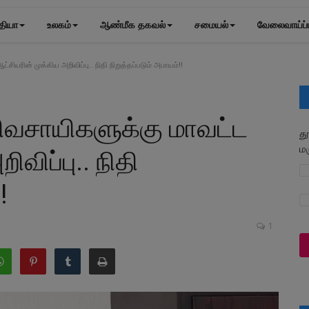
தியா
உலகம்
ஆண்மீக தகவல்
சமையல்
வேலைவாய்ப்
சியரின் முக்கிய அறிவிப்பு.. நிதி நிறுத்தப்படும் அபாயம்!!
விவசாயிகளுக்கு மாவட்ட
த
ம
விப்பு.. நிதி
!
1