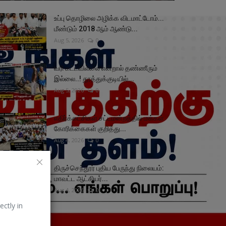
உப்பு தொழிலை அழிக்க விடமாட்டோம்...
மீண்டும் 2018 ஆம் ஆண்டு...
Aug 5, 2026
0
வரி கட்டவில்லை என்றால் தண்ணீரும்
இல்லை..! தூத்துக்குடியில்...
Aug 5, 2026
0
எதிர்க்கட்சிகள் சட்டமன்றத்தில் மக்கள்
கோரிக்கைகள் குறித்து...
Aug 4, 2026
0
திருச்செந்தூர் புதிய பேருந்து நிலையம்:
மாவட்ட ஆட்சியர்...
Aug 4, 2026
0
ectly in